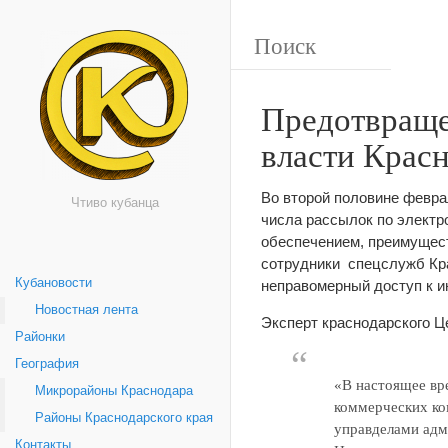
Предотвраще
власти Красн
Во второй половине февра
Чтиво кубанца
числа рассылок по электр
обеспечением, преимущест
сотрудники спецслужб Кра
Кубановости
неправомерный доступ к и
Новостная лента
Эксперт краснодарского Ц
Районки
География
«В настоящее вре
Микрорайоны Краснодара
коммерческих ко
Районы Краснодарского края
управделами адм
Контакты