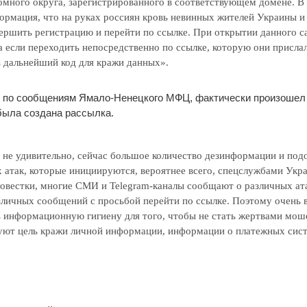
омного округа, зарегистрированного в соответствующем домене. В
ормация, что на руках россиян кровь невинных жителей Украины и
ершить регистрацию и перейти по ссылке. При открытии данного с
а если переходить непосредственно по ссылке, которую они прислал
 дальнейший код для кражи данных».
о по сообщениям Ямало-Ненецкого МФЦ, фактически произошел
 была создана рассылка.
о не удивительно, сейчас большое количество дезинформации и по
атак, которые инициируются, вероятнее всего, спецслужбами Укр
овестки, многие СМИ и Telegram-каналы сообщают о различных ат
зличных сообщений с просьбой перейти по ссылке. Поэтому очень 
ь информационную гигиену для того, чтобы не стать жертвами мош
уют цель кражи личной информации, информации о платежных сист