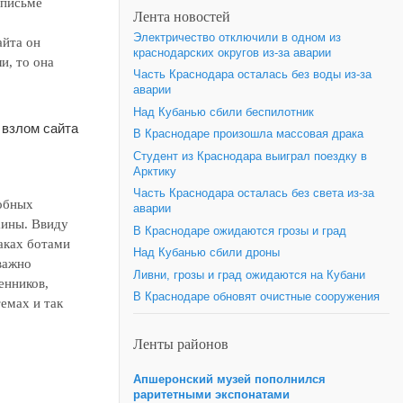
 письме
Лента новостей
Электричество отключили в одном из
айта он
краснодарских округов из-за аварии
и, то она
Часть Краснодара осталась без воды из-за
аварии
Над Кубанью сбили беспилотник
 взлом сайта
В Краснодаре произошла массовая драка
Студент из Краснодара выиграл поездку в
Арктику
Часть Краснодара осталась без света из-за
добных
аварии
аины. Ввиду
В Краснодаре ожидаются грозы и град
аках ботами
Над Кубанью сбили дроны
важно
Ливни, грозы и град ожидаются на Кубани
енников,
В Краснодаре обновят очистные сооружения
емах и так
Ленты районов
Апшеронский музей пополнился
раритетными экспонатами