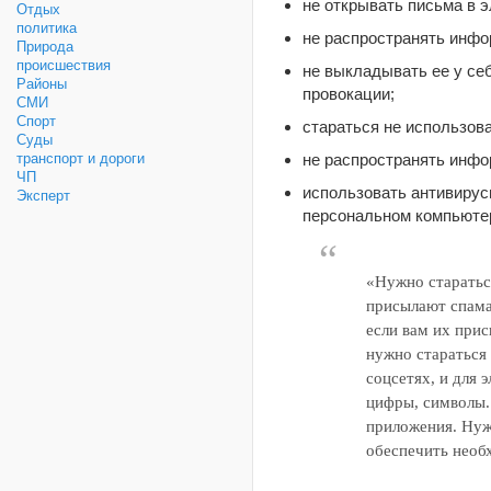
не открывать письма в э
Отдых
политика
не распространять инфо
Природа
происшествия
не выкладывать ее у себ
Районы
провокации;
СМИ
Спорт
стараться не использов
Суды
не распространять инфо
транспорт и дороги
ЧП
использовать антивирусн
Эксперт
персональном компьюте
«Нужно старатьс
присылают спама
если вам их прис
нужно стараться 
соцсетях, и для 
цифры, символы.
приложения. Нуж
обеспечить необ