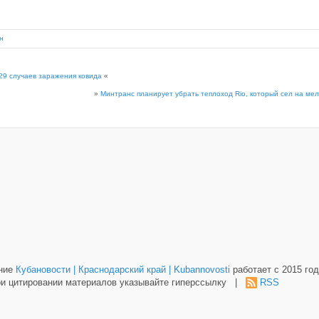
н
29 случаев заражения ковида
«
»
Минтранс планирует убрать теплоход Rio, который сел на ме
ание
Кубановости | Краснодарский край | Kubannovosti
работает с 2015 год
и цитировании материалов указывайте гиперссылку |
RSS