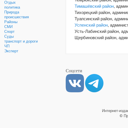
Отдых
Тимашёвский район
, адми
политика
Тихорецкий район, админи
Природа
происшествия
Туапсинский район, админ
Районы
Успенский район
, админис
СМИ
Усть-Лабинский район, ад
Спорт
Суды
Щербиновский район, адм
транспорт и дороги
ЧП
Эксперт
Соцсети
Интернет-изд
©
Пр