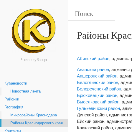
Районы Крас
Абинский район
, админист
Чтиво кубанца
Анапский район
, админист
Апшеронский район
, адми
Белоглинский район
, адми
Кубановости
Белореченский район
, ад
Новостная лента
Брюховецкий район
, адми
Районки
Выселковский район
, адм
География
Гулькевичский район
, адм
Динской район, администр
Микрорайоны Краснодара
Ейский район, администра
Районы Краснодарского края
Кавказский район, админи
Контакты