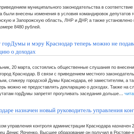
 приведением муниципального законодательства в соответствие 
а были внесены изменения в условия командировок депутатов 
скую и Запорожскую область, ЛНР и ДНР, а также установлено
азмере 8480 рублей.
 горДумы и мэру Краснодар теперь можно не подав
цию о доходах
ьник, 20 марта, состоялись общественные слушания по внесен
город Краснодар. В связи с приведением местного законодатель
ым, спикеру городской Думы Краснодара, её заместителям, а та
ерь можно не предоставлять декларацию о доходах. Также на 
путатам горДумы запретят прогуливать заседания дольше…
чита
одаре назначен новый руководитель управления кон
ом управления контроля администрации Краснодара назначен 2
ец Денис Ярченко. Высшее образование он получил в Ростове-н