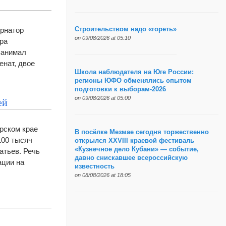
ернатор
Строительством надо «гореть»
on 09/08/2026 at 05:10
ра
занимал
енат, двое
Школа наблюдателя на Юге России:
регионы ЮФО обменялись опытом
подготовки к выборам-2026
on 09/08/2026 at 05:00
ей
арском крае
В посёлке Мезмае сегодня торжественно
100 тысяч
открылся XXVIII краевой фестиваль
«Кузнечное дело Кубани» — событие,
атьев. Речь
давно снискавшее всероссийскую
ации на
известность
on 08/08/2026 at 18:05