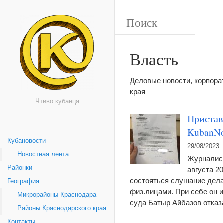
Власть
Деловые новости, корпор
края
Чтиво кубанца
Пристав
KubanNo
Кубановости
29/08/2023
Новостная лента
Журналист
Районки
августа 20
состояться слушание дела
География
физ.лицами. При себе он 
Микрорайоны Краснодара
суда Батыр Айбазов отка
Районы Краснодарского края
Контакты