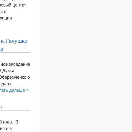
зовый центр»,
сти
трации
 к Галушко
ов
бное заседание
ой Думы
Оберемченко о
одара.
тать дальше »
и
3 года. В
ия и в