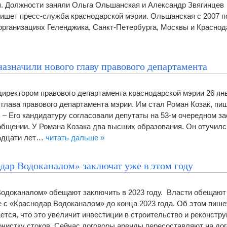
. Должности заняли Ольга Ольшанская и Александр Звягинцев
пишет пресс-служба краснодарской мэрии. Ольшанская с 2007 по
организациях Геленджика, Санкт-Петербурга, Москвы и Красно
азначили нового главу правового департамента
директором правового департамента краснодарской мэрии 26 ян
глава правового департамента мэрии. Им стал Роман Козак, пиш
 – Его кандидатуру согласовали депутаты на 53-м очередном з
ообщении. У Романа Козака два высших образования. Он отучилс
вадцати лет…
читать дальше »
дар Водоканалом» заключат уже в этом году
Водоканалом» обещают заключить в 2023 году. Власти обещают
 с «Краснодар Водоканалом» до конца 2023 года. Об этом пише
тся, что это увеличит инвестиции в строительство и реконстру
очистку стоков. Сейчас договоры аренды пересоставляют на до