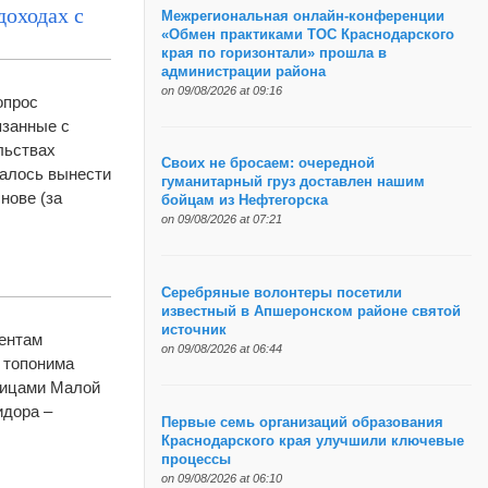
доходах с
Межрегиональная онлайн-конференции
«Обмен практиками ТОС Краснодарского
края по горизонтали» прошла в
администрации района
on 09/08/2026 at 09:16
опрос
язанные с
льствах
Своих не бросаем: очередной
галось вынести
гуманитарный груз доставлен нашим
нове (за
бойцам из Нефтегорска
on 09/08/2026 at 07:21
Серебряные волонтеры посетили
известный в Апшеронском районе святой
источник
ентам
on 09/08/2026 at 06:44
 топонима
лицами Малой
идора –
Первые семь организаций образования
Краснодарского края улучшили ключевые
процессы
on 09/08/2026 at 06:10