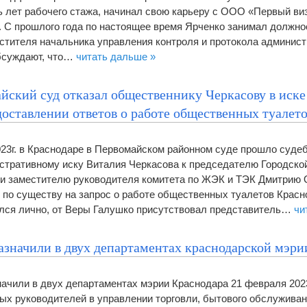
ь лет рабочего стажа, начинал свою карьеру с ООО «Первый ви
м. С прошлого года по настоящее время Ярченко занимал должно
естителя начальника управления контроля и протокола админис
обсуждают, что…
читать дальше »
йский суд отказал общественнику Черкасову в иске
доставлении ответов о работе общественных туалет
023г. в Краснодаре в Первомайском районном суде прошло суде
стративному иску Виталия Черкасова к председателю Городск
 и заместителю руководителя комитета по ЖЭК и ТЭК Дмитрию 
 по существу на запрос о работе общественных туалетов Красн
лся лично, от Веры Галушко присутствовал представитель…
чи
азначили в двух департаментах краснодарской мэри
ачили в двух департаментах мэрии Краснодара 21 февраля 202
ых руководителей в управлении торговли, бытового обслуживан