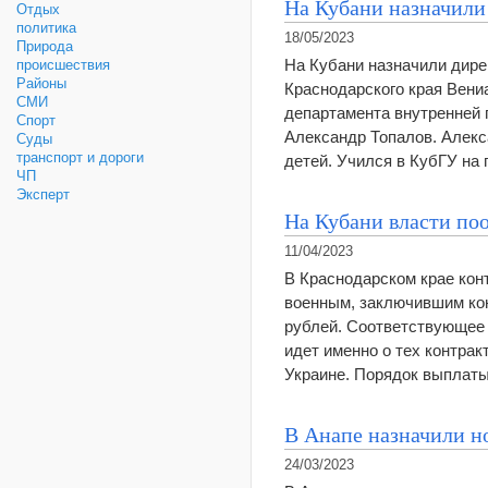
На Кубани назначили
Отдых
политика
18/05/2023
Природа
На Кубани назначили дире
происшествия
Районы
Краснодарского края Вени
СМИ
департамента внутренней 
Спорт
Александр Топалов. Алекс
Суды
транспорт и дороги
детей. Учился в КубГУ на
ЧП
Эксперт
На Кубани власти по
11/04/2023
В Краснодарском крае конт
военным, заключившим кон
рублей. Соответствующее 
идет именно о тех контрак
Украине. Порядок выпла
В Анапе назначили но
24/03/2023