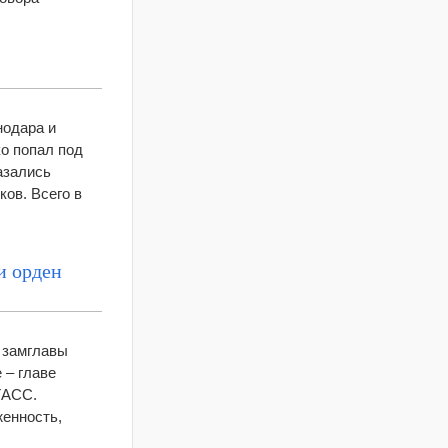
нодара и
о попал под
азались
ов. Всего в
и орден
 замглавы
 – главе
ТАСС.
женность,