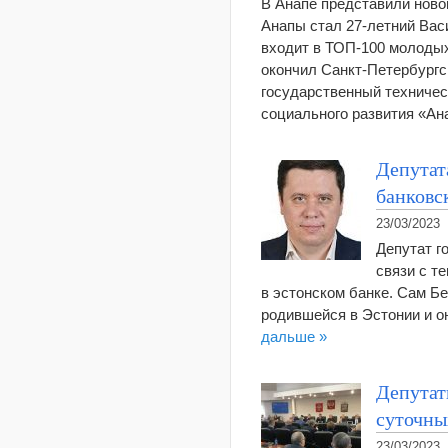
В Анапе представили ново
Анапы стал 27-летний Вас
входит в ТОП-100 молодых
окончил Санкт-Петербургс
государственный техничес
социального развития «А
Депутат
банковс
23/03/2023
Депутат г
связи с т
в эстонском банке. Сам Бе
родившейся в Эстонии и о
дальше »
Депутат
суточны
23/03/2023