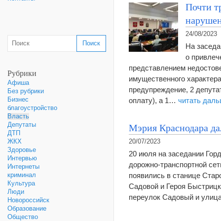
Почти т
наруше
24/08/2023
На заседа
о привлеч
представлением недостове
Рубрики
имущественного характера
Афиша
предупреждение, 2 депута
Без рубрики
Бизнес
оплату), а 1…
читать даль
благоустройство
Власть
Мэрия Краснодара да
Депутаты
ДТП
ЖКХ
20/07/2023
Здоровье
20 июля на заседании Го
Интервью
дорожно-транспортной сет
Интернеты
появились в станице Стар
криминал
Культура
Садовой и Героя Быстрицк
Люди
переулок Садовый и улиц
Новороссийск
Образование
Общество