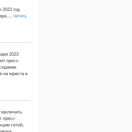
 2022 год
дара….
читать
варя 2023
ет пресс-
аседании
я на юриста и
 заключить
т пресс-
кцию сетей,
говора