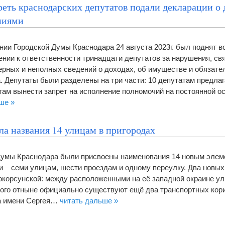
реть краснодарских депутатов подали декларации о 
ниями
нии Городской Думы Краснодара 24 августа 2023г. был поднят в
ении к ответственности тринадцати депутатов за нарушения, св
рных и неполных сведений о доходах, об имуществе и обязате
. Депутаты были разделены на три части: 10 депутатам предла
там вынести запрет на исполнение полномочий на постоянной ос
ше »
ла названия 14 улицам в пригородах
рдумы Краснодара были присвоены наименования 14 новым элем
и – семи улицам, шести проездам и одному переулку. Два новых
окорсунской: между расположенными на её западной окраине у
ого отныне официально существуют ещё два транспортных кор
а имени Сергея…
читать дальше »