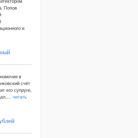
хитектором
а. Попов
й
й
ационного и
нный
лномочия в
анковский счёт
т его супруге,
бщал,…
читать
рублей