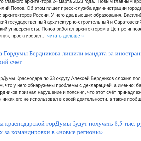
го главного архитектора 24 марта 2023 года. Новым главным ар
илий Попов. Об этом пишет пресс-служба администрации город
 архитекторов России. У него два высших образования. Васили
кий государственный архитектурно-строительный и Саратовски
кий университеты. Попов работал архитектором в Центре иннов
напа», проектировал…
читать дальше »
а Гордумы Бердникова лишили мандата за иностра
кий счёт
орДумы Краснодара по 33 округу Алексей Бердников сложил по
ем, что у него обнаружены проблемы с декларацией, а именно: б
рдников признал нарушение и пояснил, что этот счёт принадлежи
н никак его не использовал в своей деятельности, а также поо
ы краснодарской горДумы будут получать 8,5 тыс. 
х за командировки в «новые регионы»