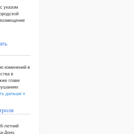
с указом
городской
 возмещение
ать
ию изменений в
ства в
кже главе
слушаниях
ть дальше »
троля
6-летний
а-Дону,