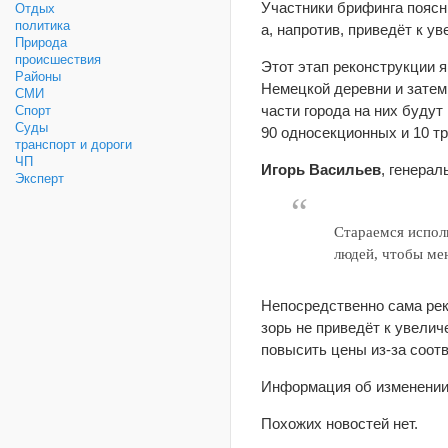
Участники брифинга поясн
Отдых
политика
а, напротив, приведёт к у
Природа
происшествия
Этот этап реконструкции я
Районы
Немецкой деревни и затем
СМИ
части города на них буду
Спорт
Суды
90 односекционных и 10 т
транспорт и дороги
ЧП
Игорь Васильев
, генера
Эксперт
Стараемся испол
людей, чтобы ме
Непосредственно сама рек
зорь не приведёт к увели
повысить цены из-за соотв
Информация об изменении
Похожих новостей нет.