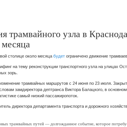
я трамвайного узла в Краснод
 месяца
аевой столице около месяца
будет
ограничено движение трамваев
рифинг на тему реконструкции транспортного узла на улицах Ост
ых зорь.
изменение трамвайных маршрутов с 24 июня по 23 июля. Закры
 словам замдиректора дептранса Виктора Балацкого, в основном
атистике самый низкий пассажиропоток.
титель директора департамента транспорта и дорожного хозяйст
овых трамвайных путей — долгожданное событие, которое потребу