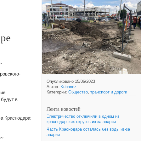
аре
.
ровского-
Опубликовано 15/06/2023
Автор:
Kubanez
тие
Категории:
Общество
,
транспорт и дороги
 будут в
Лента новостей
Электричество отключили в одном из
ва Краснодара:
краснодарских округов из-за аварии
Часть Краснодара осталась без воды из-за
аварии
ет