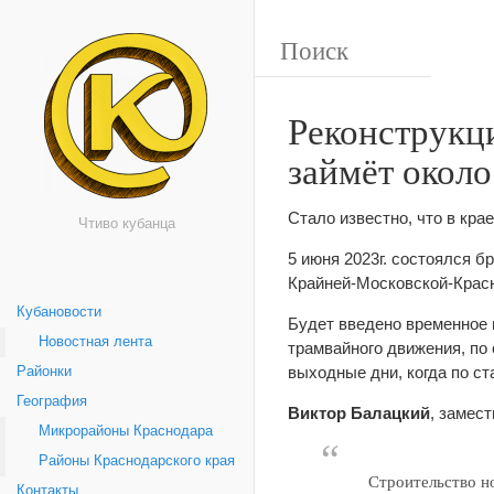
Реконструкци
займёт около
Стало известно, что в кр
Чтиво кубанца
5 июня 2023г. состоялся б
Крайней-Московской-Красн
Кубановости
Будет введено временное 
Новостная лента
трамвайного движения, по
выходные дни, когда по ст
Районки
География
Виктор Балацкий
, замес
Микрорайоны Краснодара
Районы Краснодарского края
Строительство н
Контакты