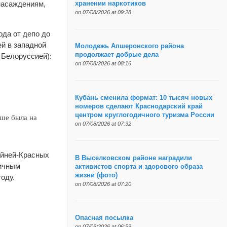
насаждениям,
хранении наркотиков
on 07/08/2026 at 09:28
ода от депо до
й в западной
Молодежь Апшеронского района
продолжает добрые дела
 Белоруссией):
on 07/08/2026 at 08:16
Кубань сменила формат: 10 тысяч новых
номеров сделают Краснодарский край
центром круглогодичного туризма России
ше была на
on 07/08/2026 at 07:32
айней-Красных
В Выселковском районе наградили
гичным
активистов спорта и здорового образа
жизни (фото)
оду.
on 07/08/2026 at 07:20
Опасная посылка
on 07/08/2026 at 06:59