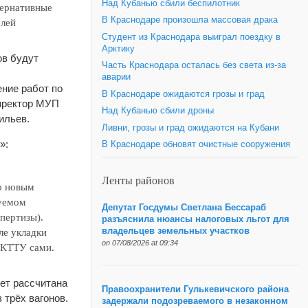
Над Кубанью сбили беспилотник
тернативные
В Краснодаре произошла массовая драка
елей
Студент из Краснодара выиграл поездку в
Арктику
ов будут
Часть Краснодара осталась без света из-за
аварии
ение работ по
В Краснодаре ожидаются грозы и град
директор МУП
Над Кубанью сбили дроны
ильев.
Ливни, грозы и град ожидаются на Кубани
»:
В Краснодаре обновят очистные сооружения
Ленты районов
о новым
уемом
Депутат Госдумы Светлана Бессараб
пертизы).
разъяснила нюансы налоговых льгот для
владельцев земельных участков
ле укладки
on 07/08/2026 at 09:34
х КТТУ сами.
ет рассчитана
Правоохранители Гулькевичского района
 трёх вагонов.
задержали подозреваемого в незаконном