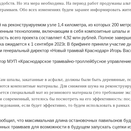
добств. Но эта мера необходима. На период работ продуманы аль
трамваев. Обо всех изменениях будем заранее информировать жит
 на реконструируемом узле 1,4 километра, из которых 200 метр
менным технологиям, включающим в себя композитные шпалы и
сть всего проекта составляет 4,92 млн рублей. Полное заверш
ка ожидается к 1 сентября 2023г. В брифинге приняли участие 
и генеральный директор «Новый трамвай Краснодар» Игорь Вас
ктор МУП «Краснодарское трамвайно-троллейбусное управление
м шпалы, закатанные в асфальт, должны были быть деревянные, п
ются композитные материалы. Для снижения шума на реконструир
ется специальный мат из резинового материала (это требование экс
и современный, хотелось бы посмотреть на его эффективность: пос
едования, если будет эффективно, то будем использовать в рамка
ообщил, что максимальная длина остановочных павильонов буд
онных трамваев для возможности в будущем запускать сцепки из