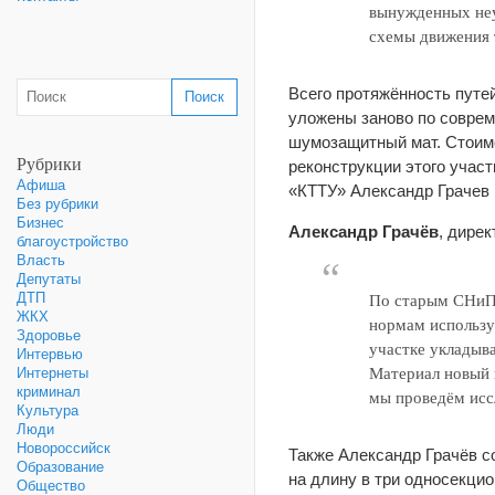
вынужденных неу
схемы движения 
Всего протяжённость путей
уложены заново по совре
шумозащитный мат. Стоимо
Рубрики
реконструкции этого участ
Афиша
«КТТУ» Александр Грачев 
Без рубрики
Бизнес
Александр Грачёв
, дире
благоустройство
Власть
Депутаты
ДТП
По старым СНиПа
ЖКХ
нормам использу
Здоровье
участке укладыва
Интервью
Материал новый 
Интернеты
криминал
мы проведём иссл
Культура
Люди
Новороссийск
Также Александр Грачёв с
Образование
на длину в три односекци
Общество