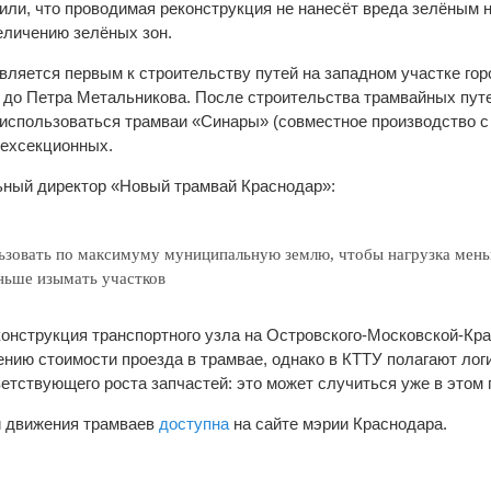
или, что проводимая реконструкция не нанесёт вреда зелёным 
величению зелёных зон.
вляется первым к строительству путей на западном участке гор
 до Петра Метальникова. После строительства трамвайных путе
т использоваться трамваи «Синары» (совместное производство с
рехсекционных.
льный директор «Новый трамвай Краснодар»:
ьзовать по максимуму муниципальную землю, чтобы нагрузка мень
ньше изымать участков
онструкция транспортного узла на Островского-Московской-Кр
чению стоимости проезда в трамвае, однако в КТТУ полагают ло
етствующего роста запчастей: это может случиться уже в этом г
 движения трамваев
доступна
на сайте мэрии Краснодара.