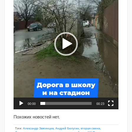
00:00
00:23
Похожих новостей нет.
Тэги:
Александр Звягинцев
,
Андрей Белугин
,
вторая смена
,