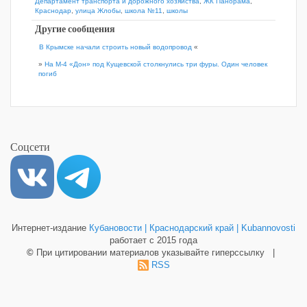
Департамент транспорта и дорожного хозяйства
,
ЖК Панорама
,
Краснодар
,
улица Жлобы
,
школа №11
,
школы
Другие сообщения
В Крымске начали строить новый водопровод
«
»
На М-4 «Дон» под Кущевской столкнулись три фуры. Один человек
погиб
Соцсети
Интернет-издание
Кубановости | Краснодарский край | Kubannovosti
работает с 2015 года
©
При цитировании материалов указывайте гиперссылку |
RSS