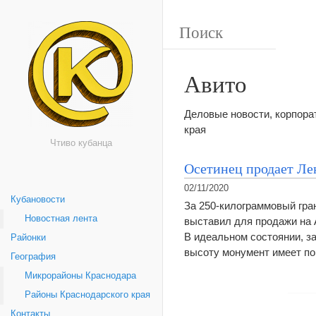
Авито
Деловые новости, корпор
края
Чтиво кубанца
Осетинец продает Ле
02/11/2020
Кубановости
За 250-килограммовый гра
Новостная лента
выставил для продажи на A
В идеальном состоянии, за
Районки
высоту монумент имеет пор
География
Микрорайоны Краснодара
Районы Краснодарского края
Контакты