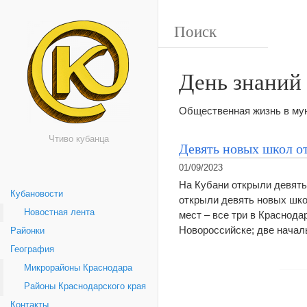
День знаний
Общественная жизнь в мун
Чтиво кубанца
Девять новых школ о
01/09/2023
На Кубани открыли девять
Кубановости
открыли девять новых шко
Новостная лента
мест – все три в Краснода
Новороссийске; две нача
Районки
География
Микрорайоны Краснодара
Районы Краснодарского края
Контакты