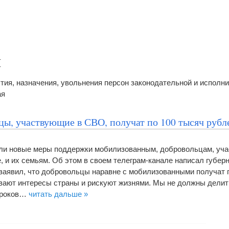
ы
тия, назначения, увольнения персон законодательной и исполн
ая
цы, участвующие в СВО, получат по 100 тысяч рубл
ели новые меры поддержки мобилизованным, добровольцам, уч
, и их семьям. Об этом в своем телеграм-канале написал губер
заявил, что добровольцы наравне с мобилизованными получат 
ивают интересы страны и рискуют жизнями. Мы не должны дели
 сроков…
читать дальше »