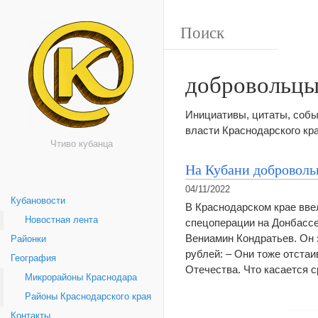
добровольц
Инициативы, цитаты, собы
власти Краснодарского кр
Чтиво кубанца
На Кубани доброволь
04/11/2022
Кубановости
В Краснодарском крае вв
Новостная лента
спецоперации на Донбассе
Вениамин Кондратьев. Он 
Районки
рублей: – Они тоже отста
География
Отечества. Что касается
Микрорайоны Краснодара
Районы Краснодарского края
Контакты