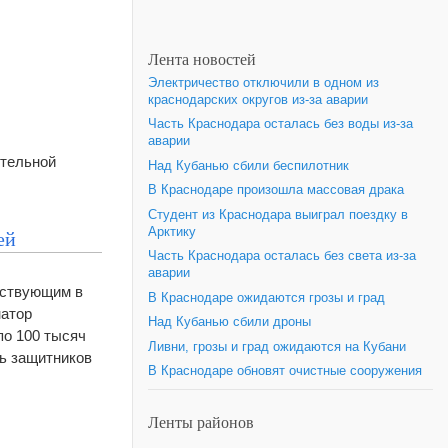
Лента новостей
Электричество отключили в одном из
краснодарских округов из-за аварии
Часть Краснодара осталась без воды из-за
аварии
ительной
Над Кубанью сбили беспилотник
В Краснодаре произошла массовая драка
Студент из Краснодара выиграл поездку в
Арктику
ей
Часть Краснодара осталась без света из-за
аварии
аствующим в
В Краснодаре ожидаются грозы и град
натор
Над Кубанью сбили дроны
по 100 тысяч
Ливни, грозы и град ожидаются на Кубани
ть защитников
В Краснодаре обновят очистные сооружения
Ленты районов