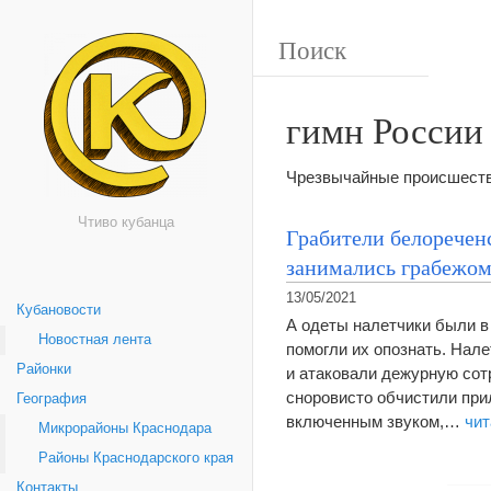
гимн России
Чрезвычайные происшестви
Чтиво кубанца
Грабители белоречен
занимались грабежом
13/05/2021
Кубановости
А одеты налетчики были в
Новостная лента
помогли их опознать. Нал
Районки
и атаковали дежурную сот
сноровисто обчистили при
География
включенным звуком,…
чит
Микрорайоны Краснодара
Районы Краснодарского края
Контакты