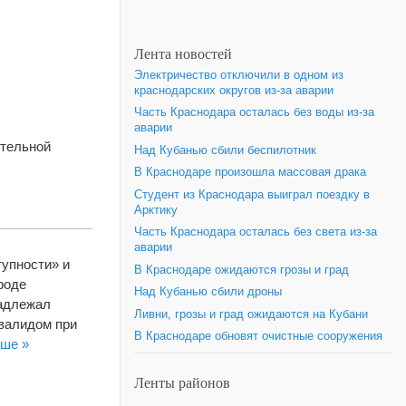
Лента новостей
Электричество отключили в одном из
краснодарских округов из-за аварии
Часть Краснодара осталась без воды из-за
аварии
ительной
Над Кубанью сбили беспилотник
В Краснодаре произошла массовая драка
Студент из Краснодара выиграл поездку в
Арктику
Часть Краснодара осталась без света из-за
аварии
упности» и
В Краснодаре ожидаются грозы и град
роде
Над Кубанью сбили дроны
надлежал
Ливни, грозы и град ожидаются на Кубани
нвалидом при
В Краснодаре обновят очистные сооружения
ьше »
Ленты районов