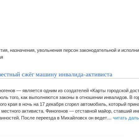
тия, назначения, увольнения персон законодательной и исполн
ая
вестный сжёг машину инвалида-активиста
генов — является одним из создателей «Карты городской дост
оль того, как выполняются законы в отношении инвалидов. В го
го края в ночь на 17 декабря сгорел автомобиль, который при
, местного активиста. Финогенов — отставной майор, ставший и
анностей. После переезда в Михайловск он ведет…
читать дал