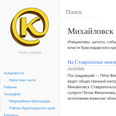
Михайловск
Инициативы, цитаты, собы
власти Краснодарского кр
Чтиво кубанца
На Ставрополье неиз
21/12/2020
Кубановости
Пострадавший — Пётр Фино
Новостная лента
ведет общественный контр
Михайловск Ставропольско
Районки
супруге Петра Финогенова
География
исполнении воинских обяз
Микрорайоны Краснодара
Районы Краснодарского края
Контакты