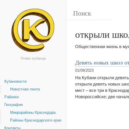
открыли шк
Общественная жизнь в мун
Чтиво кубанца
Девять новых школ о
01/09/2023
На Кубани открыли девять
Кубановости
открыли девять новых шко
Новостная лента
мест – все три в Краснода
Новороссийске; две нача
Районки
География
Микрорайоны Краснодара
Районы Краснодарского края
Контакты