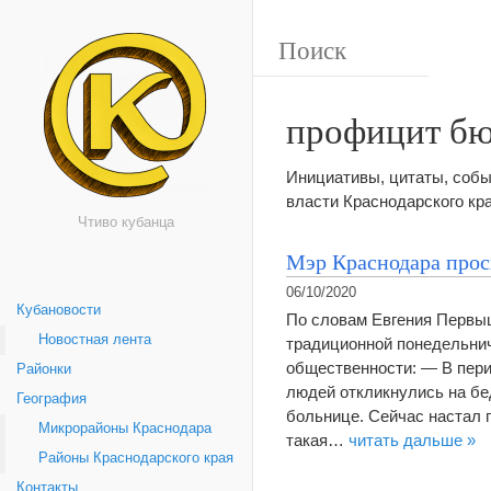
профицит б
Инициативы, цитаты, собы
власти Краснодарского кр
Чтиво кубанца
Мэр Краснодара прос
06/10/2020
Кубановости
По словам Евгения Первыш
Новостная лента
традиционной понедельнич
общественности: — В перио
Районки
людей откликнулись на бе
География
больнице. Сейчас настал 
Микрорайоны Краснодара
такая…
читать дальше »
Районы Краснодарского края
Контакты