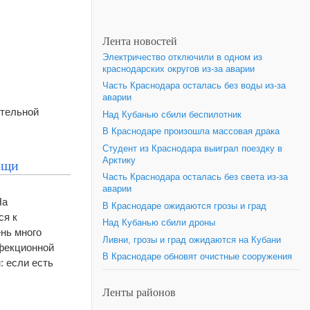
Лента новостей
Электричество отключили в одном из
краснодарских округов из-за аварии
Часть Краснодара осталась без воды из-за
аварии
ительной
Над Кубанью сбили беспилотник
В Краснодаре произошла массовая драка
Студент из Краснодара выиграл поездку в
Арктику
ощи
Часть Краснодара осталась без света из-за
аварии
На
В Краснодаре ожидаются грозы и град
ся к
Над Кубанью сбили дроны
ень много
Ливни, грозы и град ожидаются на Кубани
нфекционной
В Краснодаре обновят очистные сооружения
: если есть
Ленты районов