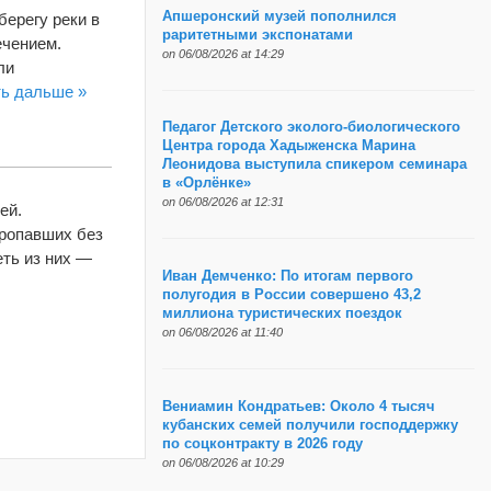
Апшеронский музей пополнился
берегу реки в
раритетными экспонатами
ечением.
on 06/08/2026 at 14:29
ли
ть дальше »
Педагог Детского эколого-биологического
Центра города Хадыженска Марина
Леонидова выступила спикером семинара
в «Орлёнке»
on 06/08/2026 at 12:31
ей.
ропавших без
еть из них —
Иван Демченко: По итогам первого
полугодия в России совершено 43,2
миллиона туристических поездок
on 06/08/2026 at 11:40
Вениамин Кондратьев: Около 4 тысяч
кубанских семей получили господдержку
по соцконтракту в 2026 году
on 06/08/2026 at 10:29