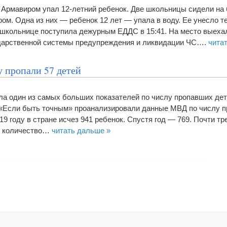
д Армавиром упал 12-летний ребенок. Две школьницы сидели на 
ом. Одна из них — ребенок 12 лет — упала в воду. Ее унесло т
школьнице поступила дежурным ЕДДС в 15:41. На место выеха
дарственной системы предупреждения и ликвидации ЧС….
чита
у пропали 57 детей
ала один из самых больших показателей по числу пропавших дет
Если быть точным» проанализировали данные МВД по числу п
19 году в стране исчез 941 ребенок. Спустя год — 769. Почти тр
ду количество…
читать дальше »