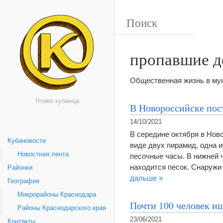
пропавшие д
Общественная жизнь в мун
Чтиво кубанца
В Новороссийске пос
14/10/2021
В середине октября в Нов
Кубановости
виде двух пирамид, одна 
Новостная лента
песочные часы. В нижней ч
находится песок. Снаружи
Районки
дальше »
География
Микрорайоны Краснодара
Почти 100 человек и
Районы Краснодарского края
23/06/2021
Контакты