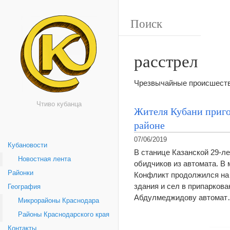
расстрел
Чрезвычайные происшестви
Чтиво кубанца
Жителя Кубани приго
районе
07/06/2019
Кубановости
В станице Казанской 29-
Новостная лента
обидчиков из автомата. В 
Районки
Конфликт продолжился на
здания и сел в припарков
География
Абдулмеджидову автома
Микрорайоны Краснодара
Районы Краснодарского края
Контакты