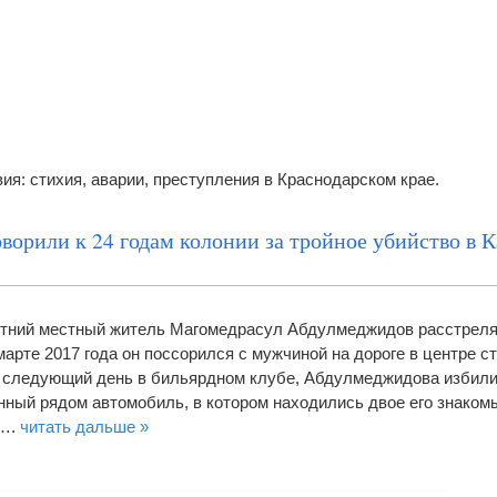
я: стихия, аварии, преступления в Краснодарском крае.
ворили к 24 годам колонии за тройное убийство в 
летний местный житель Магомедрасул Абдулмеджидов расстреля
марте 2017 года он поссорился с мужчиной на дороге в центре с
 следующий день в бильярдном клубе, Абдулмеджидова избили
анный рядом автомобиль, в котором находились двое его знаком
т….
читать дальше »