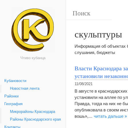
скульптуры
Информация об объектах б
слушания, бюджеты
Чтиво кубанца
Власти Краснодара з
установили незаконно
Кубановости
11/08/2021
Новостная лента
В августе в краснодарских
Районки
установили на аллее по у
Правда, тогда на них не б
География
опубликовала в своем инс
Микрорайоны Краснодара
вошь»,…
читать дальше »
Районы Краснодарского края
Контакты