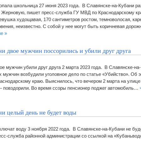
опала школьница 27 июня 2023 года. В Славянске-на-Кубани ра
Жерновую, пишет пресс-служба ГУ МВД по Краснодарскому кра
Девушка худощавая, 170 сантиметров ростом, темноволосая, каре
вения, неизвестно. С собой у нее могут быть коричневая дорож
е »
ни двое мужчин поссорились и убили друг друга
ое мужчин убили друг друга 2 марта 2023 года. В Славянске-на
 мужчин возбудили уголовное дело по статье «Убийство». Об 
аснодарскому краю. Выяснилось, что вечером 2 марта на улиц
т – повздорили. Во время ссоры пенсионер поджег автомобиль…
и целый день не будет воды
ключат воду 3 ноября 2022 года. В Славянске-на-Кубани не буд
есс-служба районной администрации со ссылкой на «Кубан­ьвод