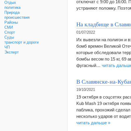
отключат с 9:00 до 16:00.
Отдых
политика
устраняют поломку. Поэто
Природа
происшествия
На кладбище в Славя
Районы
СМИ
Спорт
01/07/2022
Суды
Их вывезли на полигон и 
транспорт и дороги
бомб времен Великой Отеч
ЧП
которые обследовали терр
Эксперт
бомбы весом по 15 кг, 69 
фугасный…
читать дальш
В Славянске-на-Куба
19/10/2021
19 октября в соцсетях рас
Kub Mash 19 октября появ
паблика, прохожий сделал 
несколько ударов от води
читать дальше »