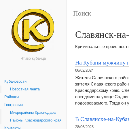
Славянск-на
Криминальные происшестви
Чтиво кубанца
На Кубани мужчину п
06/02/2024
Жителя Славянского район
Кубановости
жителя Славянского район
Новостная лента
Краснодарскому краю. Сле
соседями на улице Садово
Районки
подозреваемого. Тогда он
География
Микрорайоны Краснодара
В Славянске-на-Куба
Районы Краснодарского края
28/06/2023
Контакты