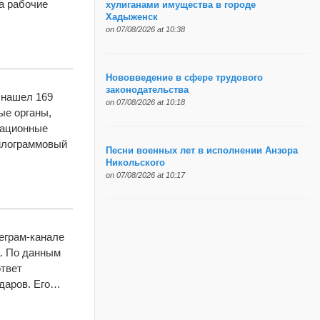
ка рабочие
хулиганами имущества в городе
Хадыженск
on 07/08/2026 at 10:38
Нововведение в сфере трудового
законодательства
 нашел 169
on 07/08/2026 at 10:18
ые органы,
иационные
килограммовый
Песни военных лет в исполнении Анзора
Никольского
on 07/08/2026 at 10:17
леграм-канале
а. По данным
ответ
ударов. Его…