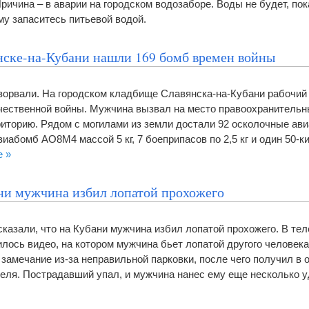
 Причина – в аварии на городском водозаборе. Воды не будет, по
му запаситесь питьевой водой.
нске-на-Кубани нашли 169 бомб времен войны
взорвали. На городском кладбище Славянска-на-Кубани рабочий
ественной войны. Мужчина вызвал на место правоохранительн
иторию. Рядом с могилами из земли достали 92 осколочные ав
авиабомб АО8М4 массой 5 кг, 7 боеприпасов по 2,5 кг и один 50-
е »
ни мужчина избил лопатой прохожего
сказали, что на Кубани мужчина избил лопатой прохожего. В те
илось видео, на котором мужчина бьет лопатой другого человек
замечание из-за неправильной парковки, после чего получил в 
теля. Пострадавший упал, и мужчина нанес ему еще несколько 