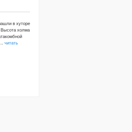
нашли в хуторе
 Высота холма
катакомбной
и…
читать