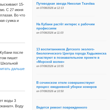
Путеводная звезда Николая Ткачёва
зыскивают 15-
on 07/08/2026 at 12:13
ю. С 27 июня
глазая. Во что
ная сумка и
На Кубани растёт интерес к рабочим
профессиям
on 07/08/2026 at 11:03
13 воспитанников Детского эколого-
-Кубани после
биологического Центра города Хадыженска
этом пишет
участвуют в познавательном проекте в
«Морской волне»
е Школьной
on 07/08/2026 at 10:55
читать дальше
В сочинском отеле совершенствуют
процесс ежедневной уборки номеров
on 07/08/2026 at 10:50
ет воды 3
оканал». Воду
Ведется ремонт поврежденного