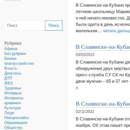
В Славянске-на-Кубани пр
летнюю школьницу Марию 
о ней ничего неизвестно. 
была одета в день исчезно
маленькая…
читать дальш
Рубрики
В Славянске-на-Куба
Афиша
Без рубрики
03/03/2023
Бизнес
В Славянске-на-Кубани дв
благоустройство
обнаружения двух мертвых
Власть
Депутаты
пресс-служба СУ СК по Кр
ДТП
двое мужчин – 65 и 37 ле
ЖКХ
»
Здоровье
Интервью
Интернеты
В Славянске-на-Кубан
криминал
Культура
02/11/2022
Люди
Новороссийск
В Славянске-на-Кубани от
Образование
ноября. Об этом пишет пр
Общество