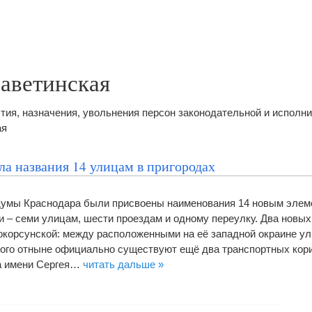
заветинская
тия, назначения, увольнения персон законодательной и исполн
ая
ла названия 14 улицам в пригородах
рдумы Краснодара были присвоены наименования 14 новым элем
и – семи улицам, шести проездам и одному переулку. Два новых
окорсунской: между расположенными на её западной окраине у
ого отныне официально существуют ещё два транспортных кор
а имени Сергея…
читать дальше »