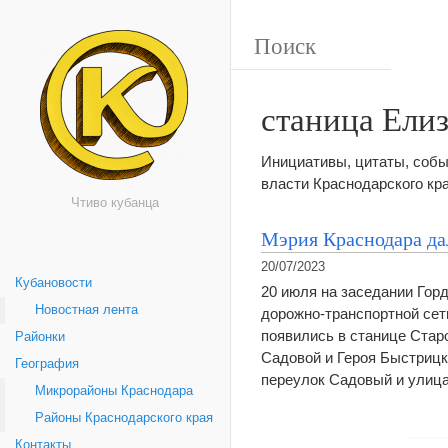
станица Ели
Инициативы, цитаты, собы
власти Краснодарского кр
Чтиво кубанца
Мэрия Краснодара да
20/07/2023
Кубановости
20 июля на заседании Го
Новостная лента
дорожно-транспортной сет
появились в станице Стар
Районки
Садовой и Героя Быстрицк
География
переулок Садовый и улиц
Микрорайоны Краснодара
Районы Краснодарского края
Контакты