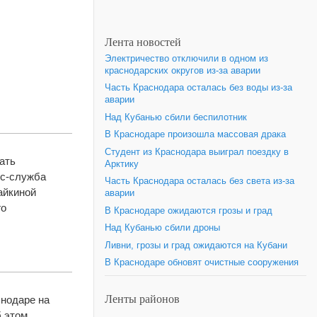
Лента новостей
Электричество отключили в одном из
краснодарских округов из-за аварии
Часть Краснодара осталась без воды из-за
аварии
Над Кубанью сбили беспилотник
В Краснодаре произошла массовая драка
Студент из Краснодара выиграл поездку в
ать
Арктику
сс-служба
Часть Краснодара осталась без света из-за
айкиной
аварии
го
В Краснодаре ожидаются грозы и град
Над Кубанью сбили дроны
Ливни, грозы и град ожидаются на Кубани
В Краснодаре обновят очистные сооружения
Ленты районов
снодаре на
б этом