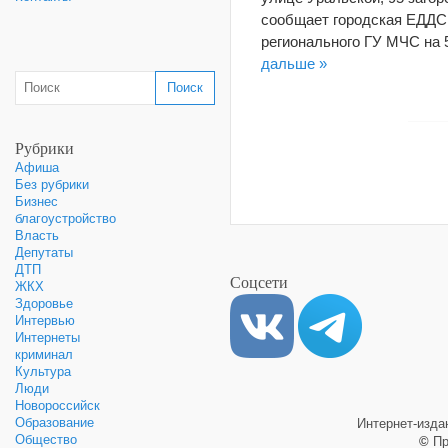
сообщает городская ЕДДС.
регионального ГУ МЧС на 
дальше »
Рубрики
Афиша
Без рубрики
Бизнес
благоустройство
Власть
Депутаты
ДТП
Соцсети
ЖКХ
Здоровье
Интервью
Интернеты
криминал
Культура
Люди
Новороссийск
Образование
Интернет-изд
Общество
©
Пр