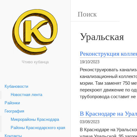
Уральская
Реконструкция коллек
Чтиво кубанца
19/10/2023
Реконструировать канализ
канализационный коллекто
мэрии. Там заменят 750 ме
Кубановости
перекроют движение по одн
Новостная лента
трубопровода составит не 
Районки
География
В Краснодаре на Урал
Микрорайоны Краснодара
03/08/2023
Районы Краснодарского края
В Краснодаре на Уральской
улице Уральской, 95 заго
Контакты