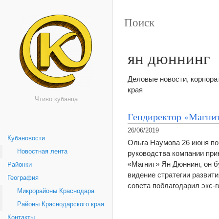
ян дюннинг
Деловые новости, корпор
края
Чтиво кубанца
Гендиректор «Магни
26/06/2019
Кубановости
Ольга Наумова 26 июня по
Новостная лента
руководства компании при
«Магнит» Ян Дюннинг, он 
Районки
видение стратегии развит
География
совета поблагодарил экс-
Микрорайоны Краснодара
Районы Краснодарского края
Контакты