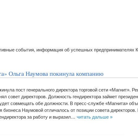
ативные события, информация об успешных предпринимателях 
та» Ольга Наумова покинула компанию
кинула пост генерального директора торговой сети «Магнит». Р
нял совет директоров. Должность гендиректора займет президе
будет совмещать обе должности. В пресс-службе «Магнита» объ
ия бизнеса Наумовой отличалось от позиции совета директоров
гендиректора за работу и выразил…
читать дальше »