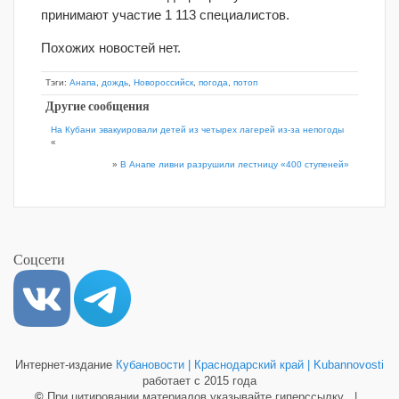
принимают участие 1 113 специалистов.
Похожих новостей нет.
Тэги:
Анапа
,
дождь
,
Новороссийск
,
погода
,
потоп
Другие сообщения
На Кубани эвакуировали детей из четырех лагерей из-за непогоды
«
»
В Анапе ливни разрушили лестницу «400 ступеней»
Соцсети
Интернет-издание
Кубановости | Краснодарский край | Kubannovosti
работает с 2015 года
©
При цитировании материалов указывайте гиперссылку |