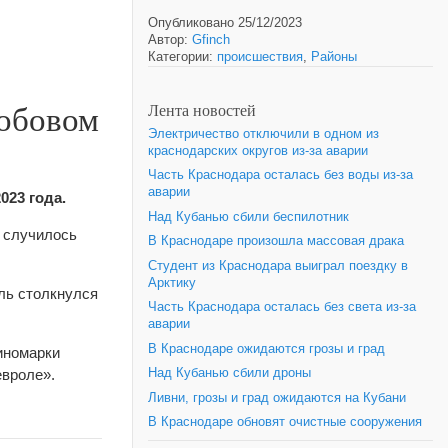
Опубликовано 25/12/2023
Автор:
Gfinch
Категории:
происшествия
,
Районы
лобовом
Лента новостей
Электричество отключили в одном из
краснодарских округов из-за аварии
Часть Краснодара осталась без воды из-за
аварии
023 года.
Над Кубанью сбили беспилотник
к случилось
В Краснодаре произошла массовая драка
Студент из Краснодара выиграл поездку в
Арктику
ль столкнулся
Часть Краснодара осталась без света из-за
аварии
В Краснодаре ожидаются грозы и град
 иномарки
евроле».
Над Кубанью сбили дроны
Ливни, грозы и град ожидаются на Кубани
В Краснодаре обновят очистные сооружения