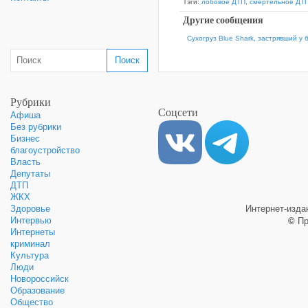
Тэги:
лобовое ДТП
,
смертельное ДТ
Другие сообщения
Сухогруз Blue Shark, застрявший у 
Рубрики
Соцсети
Афиша
Без рубрики
Бизнес
благоустройство
Власть
Депутаты
ДТП
ЖКХ
Здоровье
Интернет-изд
Интервью
©
Пр
Интернеты
криминал
Культура
Люди
Новороссийск
Образование
Общество