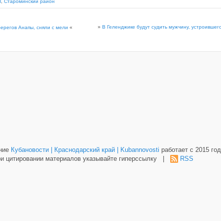
П
,
Староминский район
»
В Геленджике будут судить мужчину, устроивше
берегов Анапы, сняли с мели
«
ание
Кубановости | Краснодарский край | Kubannovosti
работает с 2015 год
и цитировании материалов указывайте гиперссылку |
RSS