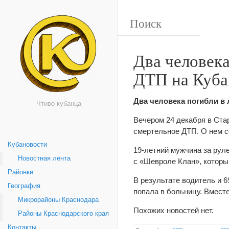
Два человека
ДТП на Куба
Два человека погибли в 
Чтиво кубанца
Вечером 24 декабря в Ста
смертельное ДТП. О нем 
Кубановости
19-летний мужчина за рул
Новостная лента
с «Шевроле Клан», которы
Районки
В результате водитель и 6
География
попала в больницу. Вмест
Микрорайоны Краснодара
Похожих новостей нет.
Районы Краснодарского края
Контакты