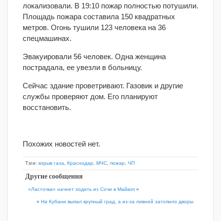
локализовали. В 19:10 пожар полностью потушили.
Площадь пожара составила 150 квадратных
метров. Огонь тушили 123 человека на 36
спецмашинах.
Эвакуировали 56 человек. Одна женщина
пострадала, ее увезли в больницу.
Сейчас здание проветривают. Газовик и другие
службы проверяют дом. Его планируют
восстановить.
Похожих новостей нет.
Тэги:
взрыв газа
,
Краснодар
,
МЧС
,
пожар
,
ЧП
Другие сообщения
«Ласточка» начнет ходить из Сочи в Майкоп
«
»
На Кубани выпал крупный град, а из-за ливней затопило дворы