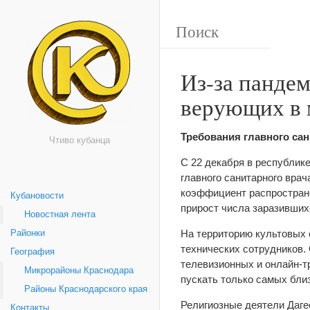
Из-за пандем
верующих в 
Требования главного са
Чтиво кубанца
С 22 декабря в республик
главного санитарного врач
коэффициент распростран
Кубановости
прирост числа заразивших
Новостная лента
На территорию культовых
Районки
технических сотрудников
География
телевизионных и онлайн-тр
Микрорайоны Краснодара
пускать только самых бли
Районы Краснодарского края
Религиозные деятели Даг
Контакты