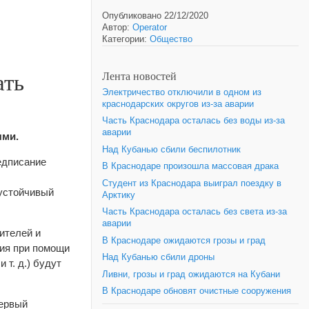
Опубликовано 22/12/2020
Автор:
Operator
Категории:
Общество
ать
Лента новостей
Электричество отключили в одном из
краснодарских округов из-за аварии
Часть Краснодара осталась без воды из-за
аварии
ями.
Над Кубанью сбили беспилотник
едписание
В Краснодаре произошла массовая драка
Студент из Краснодара выиграл поездку в
 устойчивый
Арктику
Часть Краснодара осталась без света из-за
аварии
ителей и
В Краснодаре ожидаются грозы и град
ия при помощи
Над Кубанью сбили дроны
 т. д.) будут
Ливни, грозы и град ожидаются на Кубани
В Краснодаре обновят очистные сооружения
первый