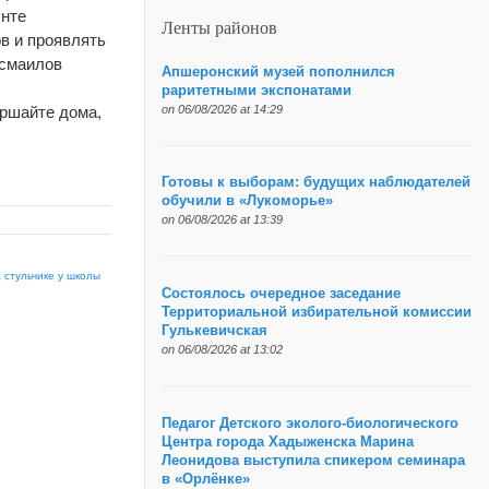
унте
Ленты районов
в и проявлять
Исмаилов
Апшеронский музей пополнился
раритетными экспонатами
on 06/08/2026 at 14:29
ершайте дома,
Готовы к выборам: будущих наблюдателей
обучили в «Лукоморье»
on 06/08/2026 at 13:39
 стульчике у школы
Состоялось очередное заседание
Территориальной избирательной комиссии
Гулькевичская
on 06/08/2026 at 13:02
Педагог Детского эколого-биологического
Центра города Хадыженска Марина
Леонидова выступила спикером семинара
в «Орлёнке»