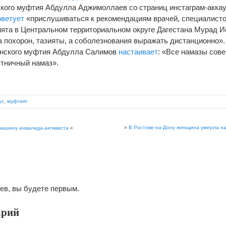
кого муфтия Абдулла Аджимоллаев со страниц инстаграм-акка
оветует
«прислушиваться к рекомендациям врачей, специалисто
ята в Центральном территориальном округе Дагестана Мурад 
а похорон, тазияты, а соболезнования выражать дистанционно».
анского муфтия Абдулла Салимов
настаивает
: «Все намазы сов
ятничный намаз».
ус
,
муфтият
»
В Ростове-на-Дону женщина умерла на
машину инвалида-активиста
«
ев, вы будете первым.
арий