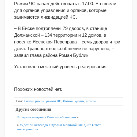
Режим ЧС начал действовать с 17:00. Его ввели
для органов управления и органов, которые
занимаются ликвидацией ЧС.
– В Ейске подтоплены 79 дворов, в станице
Должанской – 134 территории и 12 домов, в
поселке Ясенская Переправа – семь дворов и три
дома. Транспортное сообщение не нарушено, –
заявил глава района Роман Бублик.
Установлен местный уровень реагирования.
Похожих новостей нет.
Тэги:
Ейский район
,
режим ЧС
,
Роман Бублик
,
шторм
Другие сообщения
Во время шторма в Сочи погиб человек
«
»
Уйдет ли непогода с Кубани в ближайшие дни? Ответ
метеорологов