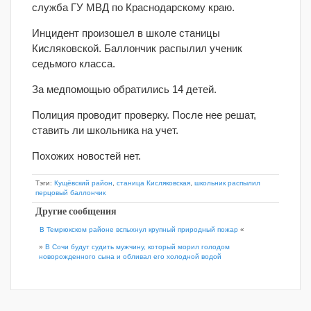
служба ГУ МВД по Краснодарскому краю.
Инцидент произошел в школе станицы
Кисляковской. Баллончик распылил ученик
седьмого класса.
За медпомощью обратились 14 детей.
Полиция проводит проверку. После нее решат,
ставить ли школьника на учет.
Похожих новостей нет.
Тэги:
Кущёвский район
,
станица Кисляковская
,
школьник распылил
перцовый баллончик
Другие сообщения
В Темрюкском районе вспыхнул крупный природный пожар
«
»
В Сочи будут судить мужчину, который морил голодом
новорожденного сына и обливал его холодной водой