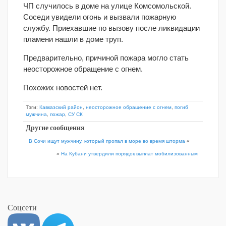
ЧП случилось в доме на улице Комсомольской.
Соседи увидели огонь и вызвали пожарную
службу. Приехавшие по вызову после ликвидации
пламени нашли в доме труп.
Предварительно, причиной пожара могло стать
неосторожное обращение с огнем.
Похожих новостей нет.
Тэги:
Кавказский район
,
неосторожное обращение с огнем
,
погиб
мужчина
,
пожар
,
СУ СК
Другие сообщения
В Сочи ищут мужчину, который пропал в море во время шторма
«
»
На Кубани утвердили порядок выплат мобилизованным
Соцсети