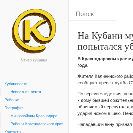
На Кубани м
попытался у
В Краснодарском крае му
Чтиво кубанца
года.
Жителя Калининского райо
сообщает пресс-служба С
Кубановости
Новостная лента
По версии следствия, веч
к дому бывшей сожительниц
Районки
обвиняемый перепутал дво
География
ударил ножом в шею. Пенс
Микрорайоны Краснодара
Нападавший вину признал 
Районы Краснодарского края
Контакты