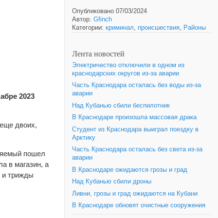
Опубликовано 07/03/2024
Автор:
Gfinch
Категории:
криминал
,
происшествия
,
Районы
Лента новостей
Электричество отключили в одном из
краснодарских округов из-за аварии
Часть Краснодара осталась без воды из-за
аварии
абре 2023
Над Кубанью сбили беспилотник
В Краснодаре произошла массовая драка
 еще двоих,
Студент из Краснодара выиграл поездку в
Арктику
Часть Краснодара осталась без света из-за
иняемый пошел
аварии
а в магазин, а
В Краснодаре ожидаются грозы и град
м и трижды
Над Кубанью сбили дроны
Ливни, грозы и град ожидаются на Кубани
В Краснодаре обновят очистные сооружения