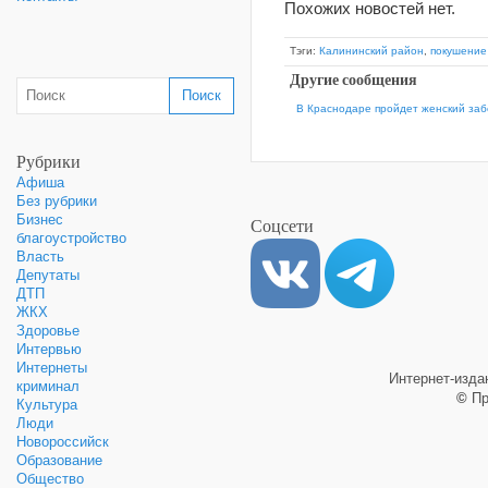
Похожих новостей нет.
Тэги:
Калининский район
,
покушение
Другие сообщения
В Краснодаре пройдет женский заб
Рубрики
Афиша
Без рубрики
Бизнес
Соцсети
благоустройство
Власть
Депутаты
ДТП
ЖКХ
Здоровье
Интервью
Интернеты
Интернет-изд
криминал
©
Пр
Культура
Люди
Новороссийск
Образование
Общество