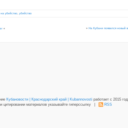
 на убийство
,
убийство
»
На Кубани появился новый 
ег
«
ание
Кубановости | Краснодарский край | Kubannovosti
работает с 2015 год
и цитировании материалов указывайте гиперссылку |
RSS