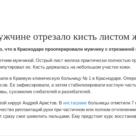
ужчине отрезало кисть листом 
о, что в Краснодаре прооперировали мужчину с отрезанной 
етним мужчиной. Острый лист железа практически полностью п
ампутировал ее. Кисть держалась на небольшом участке кожи.
или в Краевую клиническую больницу № 1 в Краснодаре. Опера
сов. Ее зафиксировали, а затем стабилизировали костную часть
рвы, сухожилия сгибателей и разгибателей.
ой хирург Андрей Аристов. В
инстаграме
больницы отметили 7 
ичество реплантаций руки при частичном или полном отчленени
т сразу смог шевелить пальцами. Ему предстоит курс восстано