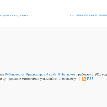
»
В Тимашевске нашли труп пар
с врезался в грузовик
«
ание
Кубановости | Краснодарский край | Kubannovosti
работает с 2015 год
и цитировании материалов указывайте гиперссылку |
RSS