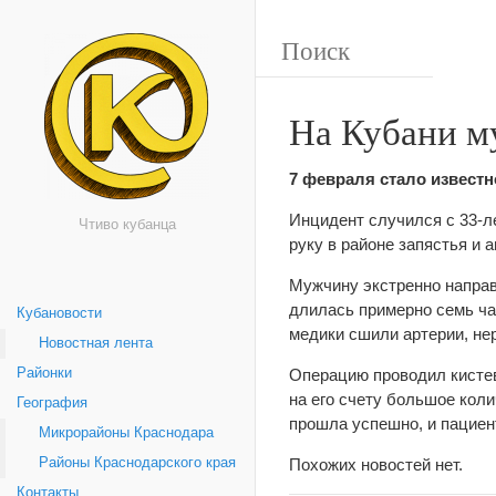
На Кубани м
7 февраля стало известн
Инцидент случился с 33-л
Чтиво кубанца
руку в районе запястья и 
Мужчину экстренно направ
длилась примерно семь ча
Кубановости
медики сшили артерии, не
Новостная лента
Районки
Операцию проводил кистев
на его счету большое кол
География
прошла успешно, и пациен
Микрорайоны Краснодара
Районы Краснодарского края
Похожих новостей нет.
Контакты