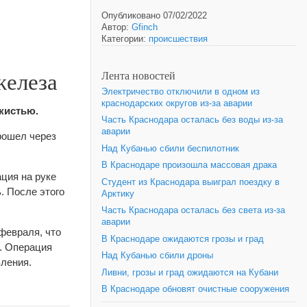
Опубликовано 07/02/2022
Автор:
Gfinch
Категории:
происшествия
железа
Лента новостей
Электричество отключили в одном из
краснодарских округов из-за аварии
кистью.
Часть Краснодара осталась без воды из-за
аварии
рошел через
Над Кубанью сбили беспилотник
В Краснодаре произошла массовая драка
ция на руке
Студент из Краснодара выиграл поездку в
. После этого
Арктику
Часть Краснодара осталась без света из-за
аварии
февраля, что
В Краснодаре ожидаются грозы и град
и. Операция
Над Кубанью сбили дроны
вления.
Ливни, грозы и град ожидаются на Кубани
В Краснодаре обновят очистные сооружения