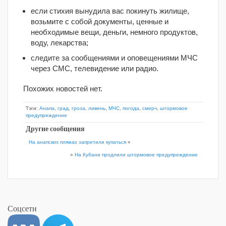
если стихия вынудила вас покинуть жилище,
возьмите с собой документы, ценные и
необходимые вещи, деньги, немного продуктов,
воду, лекарства;
следите за сообщениями и оповещениями МЧС
через СМС, телевидение или радио.
Похожих новостей нет.
Тэги:
Анапа
,
град
,
гроза
,
ливень
,
МЧС
,
погода
,
смерч
,
штормовое
предупреждение
Другие сообщения
На анапских пляжах запретили купаться
«
»
На Кубани продлили штормовое предупреждение
Соцсети