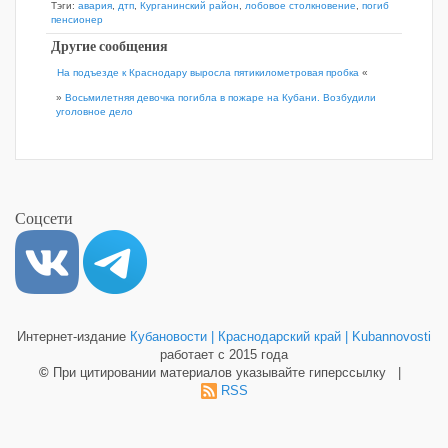
Тэги:
авария
,
дтп
,
Курганинский район
,
лобовое столкновение
,
погиб
пенсионер
Другие сообщения
На подъезде к Краснодару выросла пятикилометровая пробка
«
»
Восьмилетняя девочка погибла в пожаре на Кубани. Возбудили
уголовное дело
Соцсети
Интернет-издание
Кубановости | Краснодарский край | Kubannovosti
работает с 2015 года
©
При цитировании материалов указывайте гиперссылку |
RSS