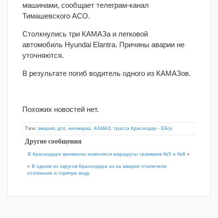
машинами, сообщает телеграм-канал
Тимашевского АСО.
Столкнулись три КАМАЗа и легковой
автомобиль Hyundai Elantra. Причины аварии не
уточняются.
В результате погиб водитель одного из КАМАЗов.
Похожих новостей нет.
Тэги:
авария
,
дтп
,
иномарка
,
КАМАЗ
,
трасса Краснодар - Ейск
Другие сообщения
В Краснодаре временно изменятся маршруты трамваев №5 и №8
«
»
В одном из округов Краснодара из-за аварии отключили
отопление и горячую воду