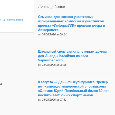
Ленты районов
Семинар для членов участковых
я на неделю позже
избирательных комиссий и участников
проекта «ИнформУИК» провели вчера в
Апшеронске
on 08/08/2026 at 09:14
Школьный спортзал стал вторым домом
для Анаиды Калайчан из села
Черниговского
on 08/08/2026 at 08:15
8 августа — День физкультурника: тренер
а
по тхэквондо апшеронской спортшколы
«Олимп» Юрий Погибельный более 30 лет
воспитывает юных спортсменов
on 08/08/2026 at 07:31