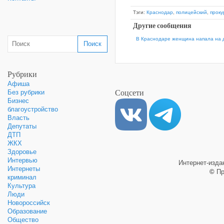
Тэги:
Краснодар
,
полицейский
,
проку
Другие сообщения
В Краснодаре женщина напала на 
Рубрики
Афиша
Соцсети
Без рубрики
Бизнес
благоустройство
Власть
Депутаты
ДТП
ЖКХ
Здоровье
Интервью
Интернет-изд
Интернеты
©
Пр
криминал
Культура
Люди
Новороссийск
Образование
Общество