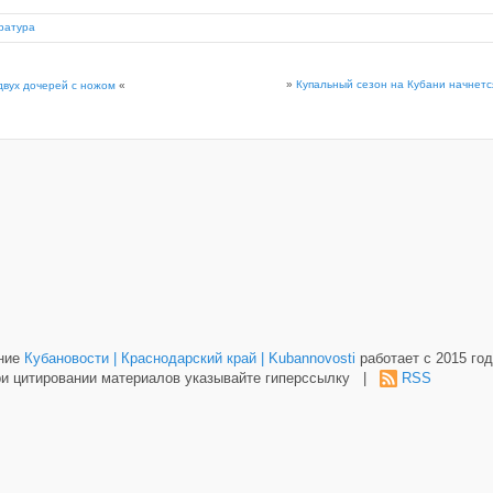
ратура
»
Купальный сезон на Кубани начнетс
двух дочерей с ножом
«
ание
Кубановости | Краснодарский край | Kubannovosti
работает с 2015 год
и цитировании материалов указывайте гиперссылку |
RSS