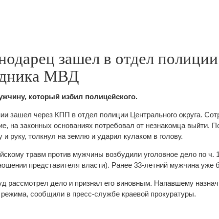
нодарец зашел в отдел полиции
удника МВД
ужчину, который избил полицейского.
ии зашел через КПП в отдел полиции Центрального округа. Со
е, на законных основаниях потребовал от незнакомца выйти. П
 и руку, толкнул на землю и ударил кулаком в голову.
йскому травм против мужчины возбудили уголовное дело по ч. 1
ношении представителя власти). Ранее 33-летний мужчина уже 
д рассмотрел дело и признал его виновным. Напавшему назна
 режима, сообщили в пресс-службе краевой прокуратуры.