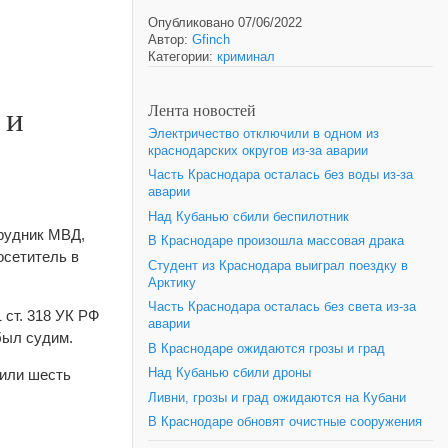
Опубликовано 07/06/2022
Автор:
Gfinch
Категории:
криминал
 и
Лента новостей
Электричество отключили в одном из
краснодарских округов из-за аварии
Часть Краснодара осталась без воды из-за
аварии
Над Кубанью сбили беспилотник
трудник МВД,
В Краснодаре произошла массовая драка
осетитель в
Студент из Краснодара выиграл поездку в
Арктику
Часть Краснодара осталась без света из-за
 ст. 318 УК РФ
аварии
был судим.
В Краснодаре ожидаются грозы и град
чили шесть
Над Кубанью сбили дроны
Ливни, грозы и град ожидаются на Кубани
В Краснодаре обновят очистные сооружения