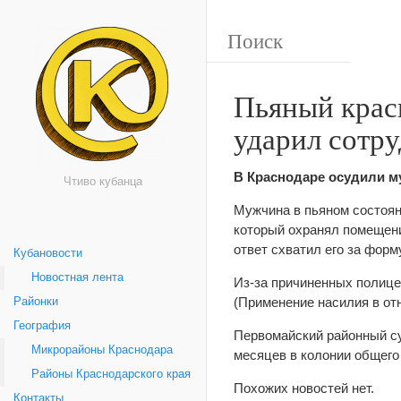
Пьяный крас
ударил сотр
В Краснодаре осудили м
Чтиво кубанца
Мужчина в пьяном состоян
который охранял помещени
ответ схватил его за форму
Кубановости
Новостная лента
Из-за причиненных полице
(Применение насилия в от
Районки
География
Первомайский районный су
Микрорайоны Краснодара
месяцев в колонии общего
Районы Краснодарского края
Похожих новостей нет.
Контакты