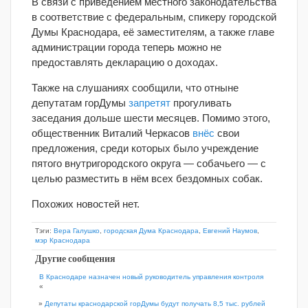
В связи с приведением местного законодательства
в соответствие с федеральным, спикеру городской
Думы Краснодара, её заместителям, а также главе
администрации города теперь можно не
предоставлять декларацию о доходах.
Также на слушаниях сообщили, что отныне
депутатам горДумы
запретят
прогуливать
заседания дольше шести месяцев. Помимо этого,
общественник Виталий Черкасов
внёс
свои
предложения, среди которых было учреждение
пятого внутригородского округа — собачьего — с
целью разместить в нём всех бездомных собак.
Похожих новостей нет.
Тэги:
Вера Галушко
,
городская Дума Краснодара
,
Евгений Наумов
,
мэр Краснодара
Другие сообщения
В Краснодаре назначен новый руководитель управления контроля
«
»
Депутаты краснодарской горДумы будут получать 8,5 тыс. рублей