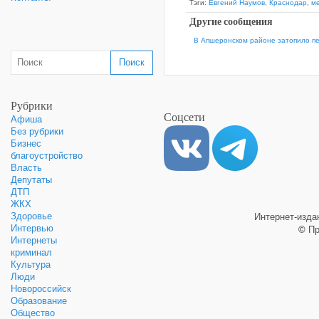
Тэги:
Евгений Наумов
,
Краснодар
,
м
Другие сообщения
В Апшеронском районе затопило п
Рубрики
Соцсети
Афиша
Без рубрики
Бизнес
благоустройство
Власть
Депутаты
ДТП
ЖКХ
Здоровье
Интернет-изд
Интервью
©
Пр
Интернеты
криминал
Культура
Люди
Новороссийск
Образование
Общество