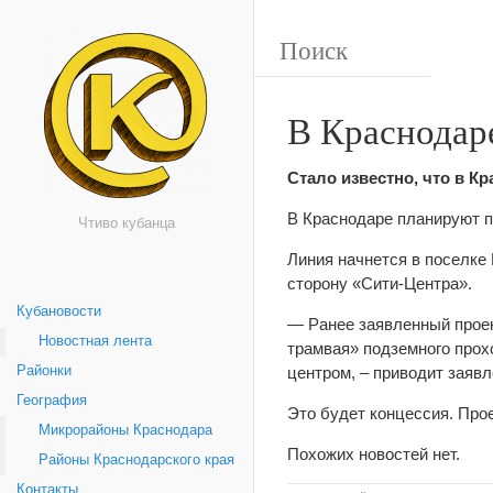
В Краснодар
Стало известно, что в Кр
В Краснодаре планируют п
Чтиво кубанца
Линия начнется в поселке
сторону «Сити-Центра».
Кубановости
— Ранее заявленный проек
Новостная лента
трамвая» подземного прохо
Районки
центром, – приводит заяв
География
Это будет концессия. Про
Микрорайоны Краснодара
Похожих новостей нет.
Районы Краснодарского края
Контакты