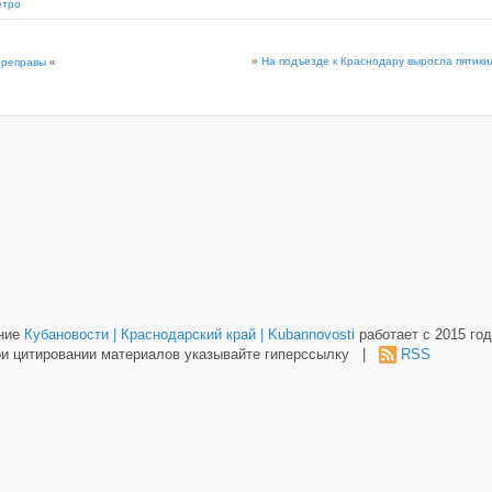
етро
»
На подъезде к Краснодару выросла пятик
ереправы
«
ание
Кубановости | Краснодарский край | Kubannovosti
работает с 2015 год
и цитировании материалов указывайте гиперссылку |
RSS