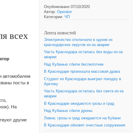
Опубликовано 07/10/2020
Автор:
Operator
Категории:
ЧП
ля всех
Лента новостей
Электричество отключили в одном из
краснодарских округов из-за аварии
Часть Краснодара осталась без воды из-за
аварии
атор
Над Кубанью сбили беспилотник
В Краснодаре произошла массовая драка
ли автомобилем
Студент из Краснодара выиграл поездку в
ованы посты в
Арктику
Часть Краснодара осталась без света из-за
аварии
то,
В Краснодаре ожидаются грозы и град
зок). На
Над Кубанью сбили дроны
Ливни, грозы и град ожидаются на Кубани
ствуют другие
В Краснодаре обновят очистные сооружения