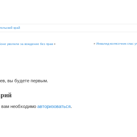
польский край
»
Инвалид-колясочник спас 
йоне уволили за вождение без прав
«
ев, вы будете первым.
арий
я вам необходимо
авторизоваться
.