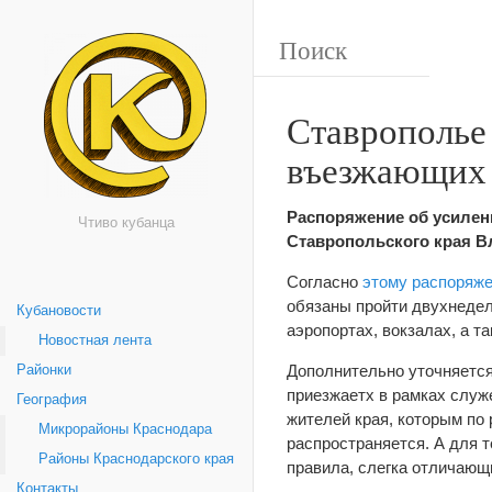
Ставрополье 
въезжающих
Распоряжение об усилен
Чтиво кубанца
Ставропольского края 
Согласно
этому распоряж
обязаны пройти двухнедел
Кубановости
аэропортах, вокзалах, а та
Новостная лента
Дополнительно уточняется,
Районки
приезжаетх в рамках служ
География
жителей края, которым по 
Микрорайоны Краснодара
распространяется. А для т
Районы Краснодарского края
правила, слегка отличающи
Контакты