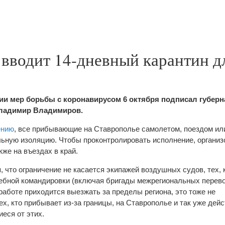
вводит 14-дневный карантин д
ии мер борьбы с коронавирусом 6 октября подписал губерн
Владимир Владимиров.
ению
, все прибывающие на Ставрополье самолетом, поездом и
ьную изоляцию. Чтобы проконтролировать исполнение, организ
кже на въездах в край.
 что ограничение не касается экипажей воздушных судов, тех, к
ебной командировки (включая бригады межрегиональных перево
работе приходится выезжать за пределы региона, это тоже не
ех, кто прибывает из-за границы, на Ставрополье и так уже дей
еся от этих.