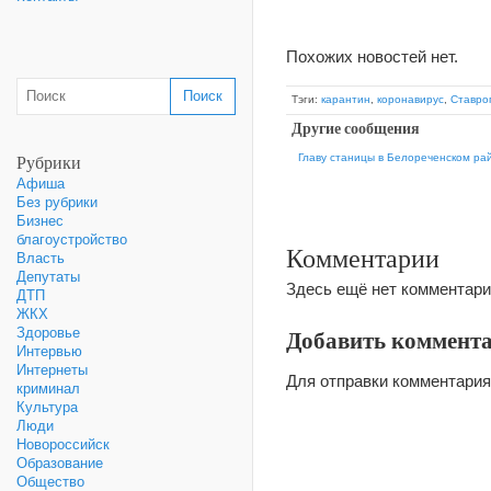
Похожих новостей нет.
Тэги:
карантин
,
коронавирус
,
Ставро
Другие сообщения
Рубрики
Главу станицы в Белореченском ра
Афиша
Без рубрики
Бизнес
благоустройство
Комментарии
Власть
Депутаты
Здесь ещё нет комментари
ДТП
ЖКХ
Добавить коммент
Здоровье
Интервью
Интернеты
Для отправки комментари
криминал
Культура
Люди
Новороссийск
Образование
Общество