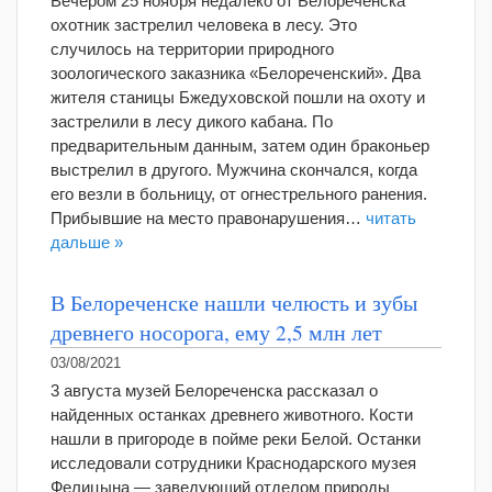
Вечером 25 ноября недалеко от Белореченска
охотник застрелил человека в лесу. Это
случилось на территории природного
зоологического заказника «Белореченский». Два
жителя станицы Бжедуховской пошли на охоту и
застрелили в лесу дикого кабана. По
предварительным данным, затем один браконьер
выстрелил в другого. Мужчина скончался, когда
его везли в больницу, от огнестрельного ранения.
Прибывшие на место правонарушения…
читать
дальше »
В Белореченске нашли челюсть и зубы
древнего носорога, ему 2,5 млн лет
03/08/2021
3 августа музей Белореченска рассказал о
найденных останках древнего животного. Кости
нашли в пригороде в пойме реки Белой. Останки
исследовали сотрудники Краснодарского музея
Фелицына — заведующий отделом природы