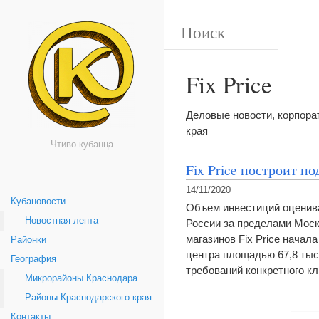
Fix Price
Деловые новости, корпор
края
Чтиво кубанца
Fix Price построит п
14/11/2020
Кубановости
Объем инвестиций оценива
Новостная лента
России за пределами Моск
магазинов Fix Price начал
Районки
центра площадью 67,8 тыс. 
География
требований конкретного к
Микрорайоны Краснодара
Районы Краснодарского края
Контакты