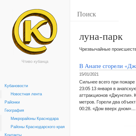
луна-парк
Чрезвычайные происшестви
Чтиво кубанца
В Анапе сгорели «Дж
15/01/2021
Сильнее всего при пожаре
Кубановости
23:05 13 января в анапск
Новостная лента
аттракционов «Джунгли». 
метров. Горели два объек
Районки
00:28. «Дом вверх дном»
География
Микрорайоны Краснодара
Районы Краснодарского края
Контакты