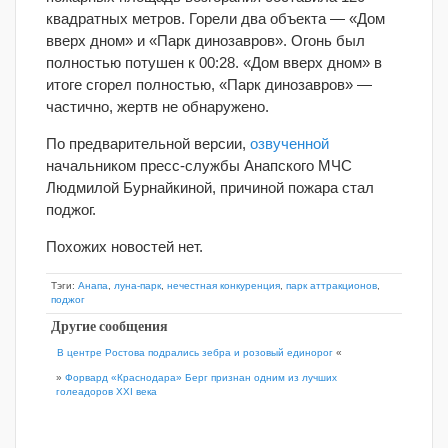
квадратных метров. Горели два объекта — «Дом
вверх дном» и «Парк динозавров». Огонь был
полностью потушен к 00:28. «Дом вверх дном» в
итоге сгорел полностью, «Парк динозавров» —
частично, жертв не обнаружено.
По предварительной версии,
озвученной
начальником пресс-службы Анапского МЧС
Людмилой Бурнайкиной, причиной пожара стал
поджог.
Похожих новостей нет.
Тэги:
Анапа
,
луна-парк
,
нечестная конкуренция
,
парк аттракционов
,
поджог
Другие сообщения
В центре Ростова подрались зебра и розовый единорог
«
»
Форвард «Краснодара» Берг признан одним из лучших
голеадоров XXI века