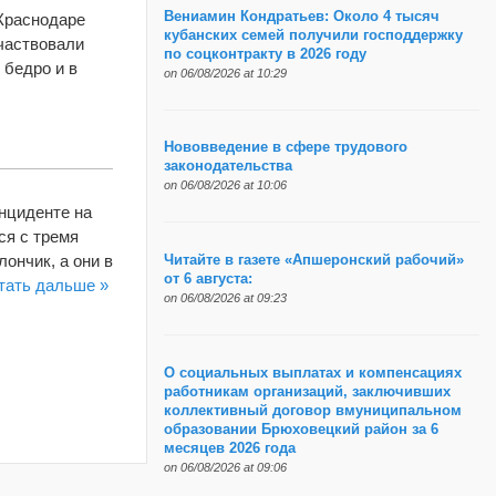
Вениамин Кондратьев: Около 4 тысяч
 Краснодаре
кубанских семей получили господдержку
частвовали
по соцконтракту в 2026 году
 бедро и в
on 06/08/2026 at 10:29
Нововведение в сфере трудового
законодательства
on 06/08/2026 at 10:06
нциденте на
ся с тремя
ончик, а они в
Читайте в газете «Апшеронский рабочий»
от 6 августа:
тать дальше »
on 06/08/2026 at 09:23
О социальных выплатах и компенсациях
работникам организаций, заключивших
коллективный договор вмуниципальном
образовании Брюховецкий район за 6
месяцев 2026 года
on 06/08/2026 at 09:06