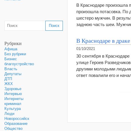
В Краснодаре произошла п
произошла потасовка. По 
шестеро мужчин. В результ
заднюю часть шеи. Мужчин
В Краснодаре в драке
Рубрики
01/10/2021
Афиша
Без рубрики
30 сентября в Краснодаре
Бизнес
улице Героев Разведчиков
благоустройство
другими молодыми людьми.
Власть
Депутаты
ответ повалили его и нач
ДТП
ЖКХ
Здоровье
Интервью
Интернеты
криминал
Культура
Люди
Новороссийск
Образование
Общество