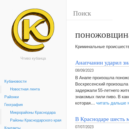
поножовщин
Криминальные происшестви
Чтиво кубанца
Анапчанин ударил зн
08/09/2023
В Анапе произошла поножо
Кубановости
Воскресенский произошла 
Новостная лента
задержали 55-летнего жите
знакомых пили пиво. В ка
Районки
которая…
читать дальше 
География
Микрорайоны Краснодара
В Краснодаре шесть 
Районы Краснодарского края
07/07/2023
Контакты