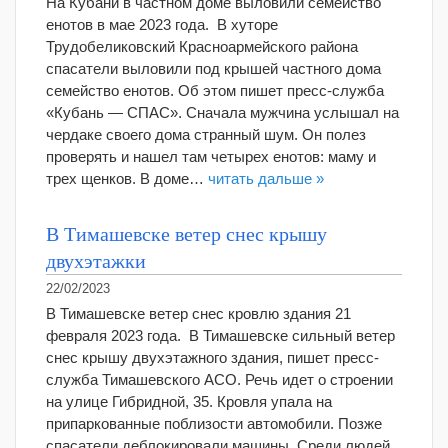
На Кубани в частном доме выловили семейство
енотов в мае 2023 года. В хуторе
Трудобеликовский Красноармейского района
спасатели выловили под крышей частного дома
семейство енотов. Об этом пишет пресс-служба
«Кубань — СПАС». Сначала мужчина услышал на
чердаке своего дома странный шум. Он полез
проверять и нашел там четырех енотов: маму и
трех щенков. В доме…
читать дальше »
В Тимашевске ветер снес крышу
двухэтажки
22/02/2023
В Тимашевске ветер снес кровлю здания 21
февраля 2023 года. В Тимашевске сильный ветер
снес крышу двухэтажного здания, пишет пресс-
служба Тимашевского АСО. Речь идет о строении
на улице Гибридной, 35. Кровля упала на
припаркованные поблизости автомобили. Позже
спасатели деблокировали машины. Среди людей