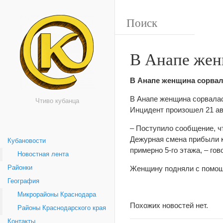
В Анапе жен
В Анапе женщина сорвала
В Анапе женщина сорвалас
Чтиво кубанца
Инцидент произошел 21 ав
– Поступило сообщение, ч
Дежурная смена прибыли к
Кубановости
примерно 5-го этажа, – го
Новостная лента
Районки
Женщину подняли с помощ
География
Микрорайоны Краснодара
Похожих новостей нет.
Районы Краснодарского края
Контакты