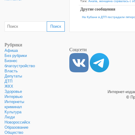
Тэги:
Анапа
,
женщина сорвалась с о
Другие сообщения
На Кубани в ДТП пострадали пятеро
Рубрики
Соцсети
Афиша
Без рубрики
Бизнес
благоустройство
Власть
Депутаты
ДТП
ЖКХ
Здоровье
Интернет-изд
Интервью
©
Пр
Интернеты
криминал
Культура
Люди
Новороссийск
Образование
Общество