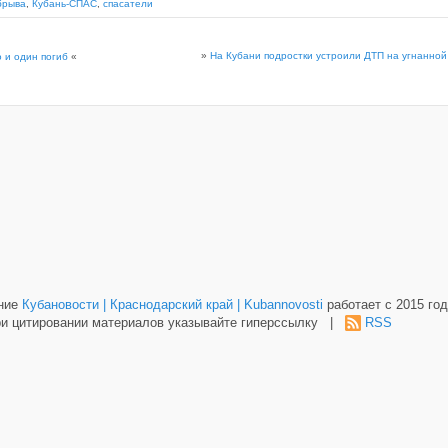
брыва
,
Кубань-СПАС
,
спасатели
»
На Кубани подростки устроили ДТП на угнанно
 и один погиб
«
ание
Кубановости | Краснодарский край | Kubannovosti
работает с 2015 год
и цитировании материалов указывайте гиперссылку |
RSS