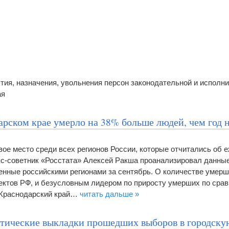
тия, назначения, увольнения персон законодательной и исполн
ая
арском крае умерло на 38% больше людей, чем год 
вое место среди всех регионов России, которые отчитались об 
кс-советник «Росстата» Алексей Ракша проанализировал данные
енные российскими регионами за сентябрь. О количестве умерш
ектов РФ, и безусловным лидером по приросту умерших по сра
л Краснодарский край…
читать дальше »
тические выкладки прошедших выборов в городск