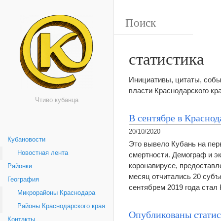
статистика
Инициативы, цитаты, собы
власти Краснодарского кр
Чтиво кубанца
В сентябре в Краснод
20/10/2020
Кубановости
Это вывело Кубань на пер
Новостная лента
смертности. Демограф и э
коронавирусе, предоставл
Районки
месяц отчитались 20 субъ
География
сентябрем 2019 года ста
Микрорайоны Краснодара
Районы Краснодарского края
Опубликованы статис
Контакты