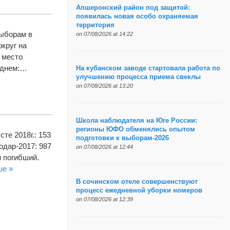
Апшеронский район под защитой:
появилась новая особо охраняемая
территория
выборам в
on 07/08/2026 at 14:22
круг на
 место
реднем:…
На кубанском заводе стартовала работа по
улучшению процесса приема свеклы
on 07/08/2026 at 13:20
Школа наблюдателя на Юге России:
регионы ЮФО обменялись опытом
те 2018г.: 153
подготовки к выборам-2026
одар-2017: 987
on 07/08/2026 at 12:44
н погибший.
ше »
В сочинском отеле совершенствуют
процесс ежедневной уборки номеров
on 07/08/2026 at 12:39