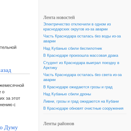
Лента новостей
Электричество отключили в одном из
краснодарских округов из-за аварии
Часть Краснодара осталась без воды из-за
аварии
ительной
Над Кубанью сбили беспилотник
В Краснодаре произошла массовая драка
Студент из Краснодара выиграл поездку в
Арктику
назад
Часть Краснодара осталась без света из-за
аварии
ежемесячной
В Краснодаре ожидаются грозы и град
 о
Над Кубанью сбили дроны
их за этот
Ливни, грозы и град ожидаются на Кубани
внению с
В Краснодаре обновят очистные сооружения
Ленты районов
ую Думу