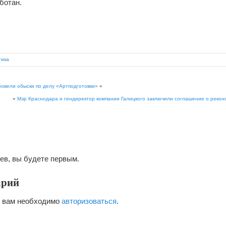
ботан.
тика
ровели обыски по делу «Артподготовки»
«
»
Мэр Краснодара и гендиректор компании Галицкого заключили соглашение о рекон
ев, вы будете первым.
арий
я вам необходимо
авторизоваться
.