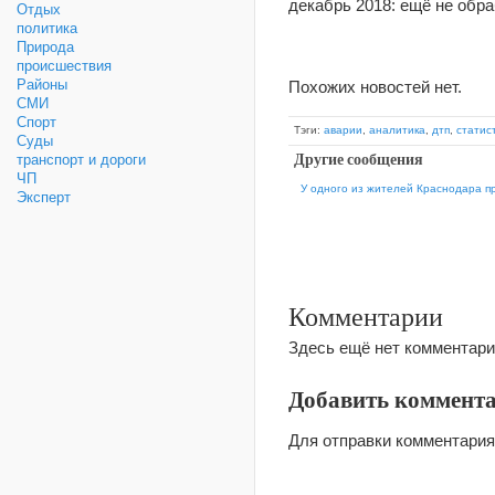
декабрь 2018: ещё не обра
Отдых
политика
Природа
происшествия
Районы
Похожих новостей нет.
СМИ
Спорт
Тэги:
аварии
,
аналитика
,
дтп
,
статис
Суды
Другие сообщения
транспорт и дороги
ЧП
У одного из жителей Краснодара п
Эксперт
Комментарии
Здесь ещё нет комментари
Добавить коммент
Для отправки комментари