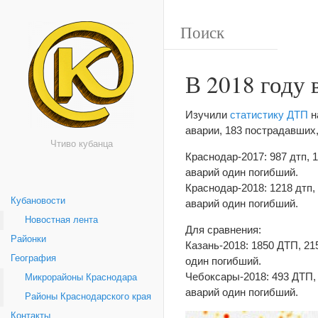
В 2018 году
Изучили
статистику ДТП
н
аварии, 183 пострадавших,
Чтиво кубанца
Краснодар-2017: 987 дтп, 
аварий один погибший.
Краснодар-2018: 1218 дтп,
Кубановости
аварий один погибший.
Новостная лента
Для сравнения:
Районки
Казань-2018: 1850 ДТП, 21
География
один погибший.
Чебоксары-2018: 493 ДТП,
Микрорайоны Краснодара
аварий один погибший.
Районы Краснодарского края
Контакты