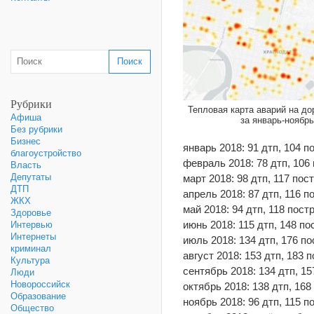
Рубрики
Тепловая карта аварий на до
Афиша
за январь-ноябрь
Без рубрики
Бизнес
январь 2018: 91 дтп, 104 
благоустройство
февраль 2018: 78 дтп, 106
Власть
Депутаты
март 2018: 98 дтп, 117 по
ДТП
апрель 2018: 87 дтп, 116 
ЖКХ
май 2018: 94 дтп, 118 пос
Здоровье
июнь 2018: 115 дтп, 148 п
Интервью
Интернеты
июль 2018: 134 дтп, 176 п
криминал
август 2018: 153 дтп, 183
Культура
сентябрь 2018: 134 дтп, 1
Люди
Новороссийск
октябрь 2018: 138 дтп, 16
Образование
ноябрь 2018: 96 дтп, 115 
Общество