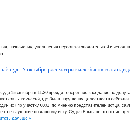
тия, назначения, увольнения персон законодательной и исполн
ая
ый суд 15 октября рассмотрит иск бывшего кандид
суде 15 октября в 11:20 пройдет очередное заседание по делу
частковых комиссий, где были нарушения целостности сейф-пак
один иск по участку 6001, по мнению представителей истца, са
вёртое слушание по данному иску. Судья Ермолов попросил при
итать дальше »