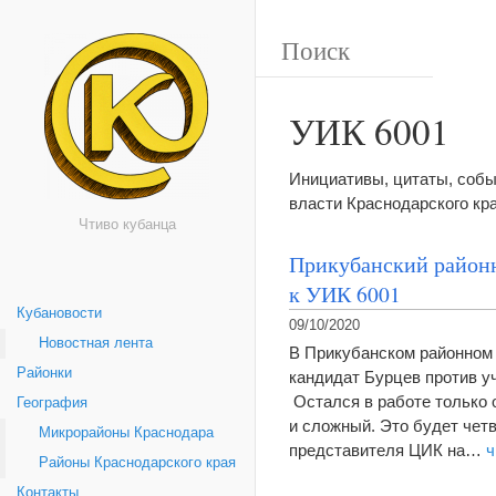
УИК 6001
Инициативы, цитаты, собы
власти Краснодарского кр
Чтиво кубанца
Прикубанский районн
к УИК 6001
Кубановости
09/10/2020
Новостная лента
В Прикубанском районном 
Районки
кандидат Бурцев против у
Остался в работе только 
География
и сложный. Это будет чет
Микрорайоны Краснодара
представителя ЦИК на…
ч
Районы Краснодарского края
Контакты