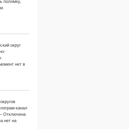
ь поломку,
ах
ский округ
но-
о
момент нет в
 округов
елеграм-канал
 – Отключена
а нет на