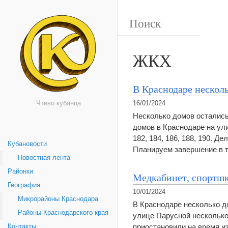
ЖКХ
В Краснодаре несколь
Чтиво кубанца
16/01/2024
Несколько домов остались
домов в Краснодаре на ул
182, 184, 186, 188, 190. 
Кубановости
Планируем завершение в 
Новостная лента
Районки
Медкабинет, спортшко
География
10/01/2024
Микрорайоны Краснодара
В Краснодаре несколько до
Районы Краснодарского края
улице Парусной несколько
приостановили на время из
Контакты