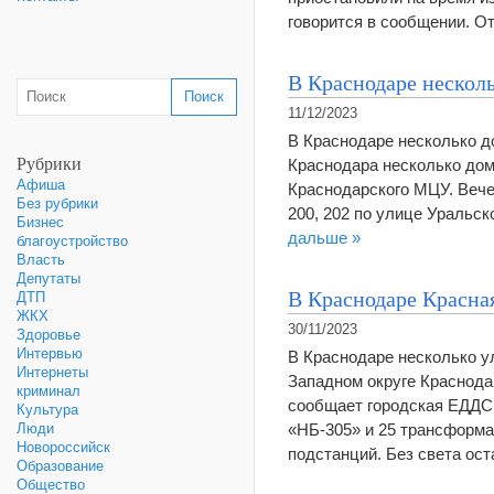
говорится в сообщении. О
В Краснодаре несколь
11/12/2023
В Краснодаре несколько д
Рубрики
Краснодара несколько дом
Афиша
Краснодарского МЦУ. Вече
Без рубрики
200, 202 по улице Уральс
Бизнес
дальше »
благоустройство
Власть
Депутаты
В Краснодаре Красная
ДТП
ЖКХ
30/11/2023
Здоровье
Интервью
В Краснодаре несколько ул
Интернеты
Западном округе Краснода
криминал
сообщает городская ЕДДС.
Культура
«НБ-305» и 25 трансформа
Люди
Новороссийск
подстанций. Без света о
Образование
Общество