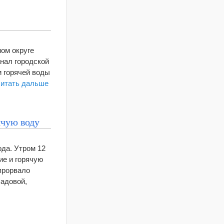
ом округе
анал городской
и горячей воды
читать дальше
ячую воду
ода. Утром 12
ие и горячую
 прорвало
Садовой,