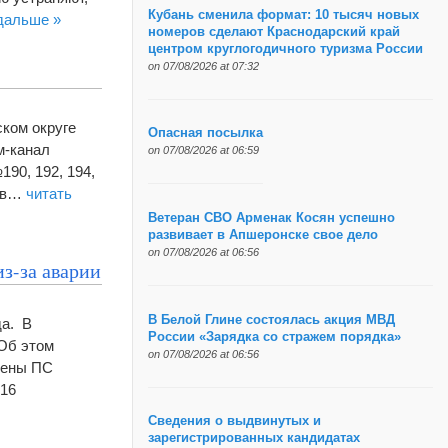
Кубань сменила формат: 10 тысяч новых
дальше »
номеров сделают Краснодарский край
центром круглогодичного туризма России
on 07/08/2026 at 07:32
ском округе
Опасная посылка
м-канал
on 07/08/2026 at 06:59
90, 192, 194,
и в…
читать
Ветеран СВО Арменак Косян успешно
развивает в Апшеронске свое дело
on 07/08/2026 at 06:56
из-за аварии
В Белой Глине состоялась акция МВД
да. В
России «Зарядка со стражем порядка»
 Об этом
on 07/08/2026 at 06:56
чены ПС
 16
Сведения о выдвинутых и
зарегистрированных кандидатах