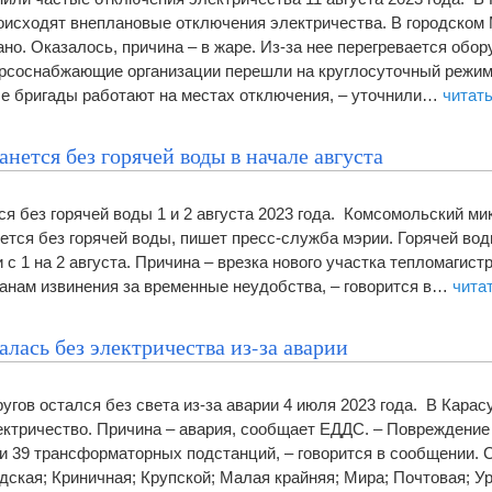
оисходят внеплановые отключения электричества. В городско
ано. Оказалось, причина – в жаре. Из-за нее перегревается обор
урсоснабжающие организации перешли на круглосуточный режим
е бригады работают на местах отключения, – уточнили…
читат
анется без горячей воды в начале августа
я без горячей воды 1 и 2 августа 2023 года. Комсомольский ми
ется без горячей воды, пишет пресс-служба мэрии. Горячей вод
 с 1 на 2 августа. Причина – врезка нового участка тепломагистр
анам извинения за временные неудобства, – говорится в…
чита
алась без электричества из-за аварии
угов остался без света из-за аварии 4 июля 2023 года. В Карас
ктричество. Причина – авария, сообщает ЕДДС. – Повреждение 
и 39 трансформаторных подстанций, – говорится в сообщении. С
адская; Криничная; Крупской; Малая крайняя; Мира; Почтовая; 