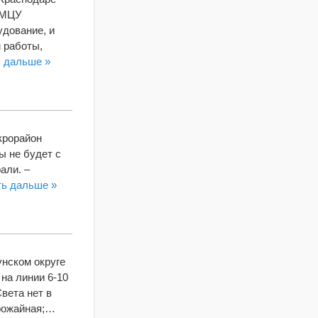
м МЦУ
удование, и
 работы,
ь дальше »
крорайон
ы не будет с
али. –
ть дальше »
унском округе
на линии 6-10
вета нет в
Урожайная;…