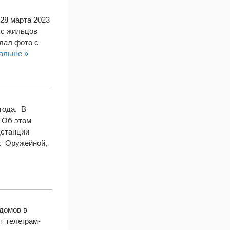
28 марта 2023
 с жильцов
лал фото с
дальше »
года. В
. Об этом
дстанции
ах Оружейной,
 домов в
т телеграм-