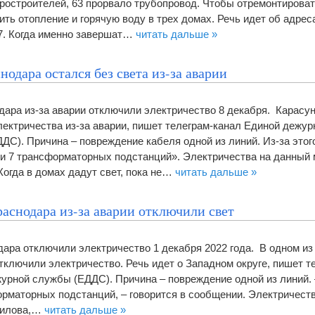
ростроителей, 63 прорвало трубопровод. Чтобы отремонтироват
ть отопление и горячую воду в трех домах. Речь идет об адрес
67. Когда именно завершат…
читать дальше »
нодара остался без света из-за аварии
дара из-за аварии отключили электричество 8 декабря. Карасун
лектричества из-за аварии, пишет телеграм-канал Единой дежур
ДС). Причина – повреждение кабеля одной из линий. Из-за этог
 7 трансформаторных подстанций». Электричества на данный 
Когда в домах дадут свет, пока не…
читать дальше »
аснодара из-за аварии отключили свет
ара отключили электричество 1 декабря 2022 года. В одном из
тключили электричество. Речь идет о Западном округе, пишет т
урной службы (ЕДДС). Причина – повреждение одной из линий.
рматорных подстанций, – говорится в сообщении. Электричеств
рилова,…
читать дальше »