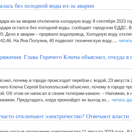
алась без холодной воды из-за аварии
дара из-за аварии отключили холодную воду 8 сентября 2023 го
одара остался без холодной воды, сообщает городская ЕДДС. 
:20. Дело в аварии – прорвало водопровод. Холодную воду откл
, 42,46. На Яна Полуяна, 40 подвозят техническую воду….
читат
яжения. Глава Горячего Ключа объяснил, откуда в 
снил, почему в городе происходят перебои с водой, 23 августа 
чего Ключа Сергей Белопольский объяснил, почему в городе пр
й. Об этом он написал в своем телеграм-канале. – Напомню, в 
скважин. Предугадать, когда произойдет их выход из…
читать д
 часто отключают электричество? Отвечают власти
или частые отключения электричества 11 августа 2023 года. В