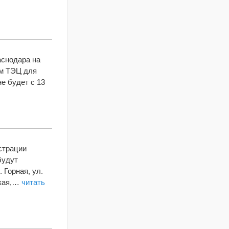
аснодара на
ем ТЭЦ для
е будет с 13
страции
будут
 Горная, ул.
цкая,…
читать