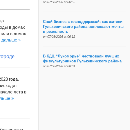
on 07/08/2026 at 06:55
да.
Свой бизнес с господдержкой: как жители
Воды в домах
Гулькевичского района воплощают мечты
в реальность
ючили в домах
on 07/08/2026 at 06:12
ь дальше »
городе
В КДЦ “Лукоморье” чествовали лучших
физкультурников Гулькевичского района
on 07/08/2026 at 06:01
2023 года.
оисходят
начале лета в
альше »
 Краснодаре