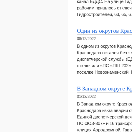
канал ЕДДС. На улице Гид
рабочим пришлось отключи
Гидростроителей, 63, 65, 
Один из округов Крас
08/12/2022
В одном из округов Красно
Краснодара остался без э
диспетчерской службы (ЕД
отключили «ПС «ПШ-202» и
поселке Новознаменский. 
В Западном округе Кр
01/12/2022
В Западном округе Краснод
Краснодара из-за аварии о
Единой диспетчерской деж
ПС «ЮЗ-307» и 16 трансфо
улицах Аэродромной, Гав