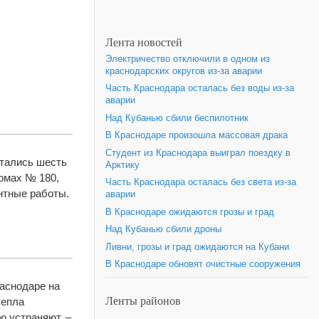
Лента новостей
Электричество отключили в одном из
краснодарских округов из-за аварии
Часть Краснодара осталась без воды из-за
аварии
Над Кубанью сбили беспилотник
В Краснодаре произошла массовая драка
Студент из Краснодара выиграл поездку в
стались шесть
Арктику
омах № 180,
Часть Краснодара осталась без света из-за
онтные работы.
аварии
В Краснодаре ожидаются грозы и град
Над Кубанью сбили дроны
Ливни, грозы и град ожидаются на Кубани
В Краснодаре обновят очистные сооружения
раснодаре на
Ленты районов
тепла
ю устраняют, –