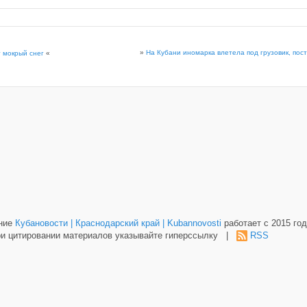
»
На Кубани иномарка влетела под грузовик, по
 мокрый снег
«
ание
Кубановости | Краснодарский край | Kubannovosti
работает с 2015 год
и цитировании материалов указывайте гиперссылку |
RSS