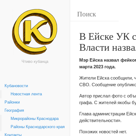
В Ейске УК с
Власти назва
Мэр Ейска назвал фейко
Чтиво кубанца
марта 2023 года.
Жители Ейска сообщили, ч
СВО. Сообщение опубликов
Кубановости
Новостная лента
Автор прислал фото с объя
графа. С жителей якобы бу
Районки
География
Глава администрации Ейс
Микрорайоны Краснодара
действительности».
Районы Краснодарского края
Похожих новостей нет.
Контакты