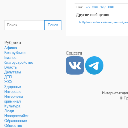
Тэги:
Ейск
,
ЖКХ
,
сбор
,
СВО
Другие сообщения
На Кубани в ближайшие дни пойдет
Рубрики
Афиша
Соцсети
Без рубрики
Бизнес
благоустройство
Власть
Депутаты
ДТП
ЖКХ
Здоровье
Интервью
Интернет-изд
Интернеты
©
Пр
криминал
Культура
Люди
Новороссийск
Образование
Общество