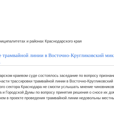
иципалитетах и районах Краснодарского края
ке трамвайной линии в Восточно-Кругликовский ми
в
дарском краевом суде состоялось заседание по вопросу признан
части трассировки трамвайной линии в Восточно-Кругликовский
ого сектора Краснодара не смогли услышать мнение чиновников
 и Городской Думы по вопросу принятия решения о сносе их до
чем в проекте проведения трамвайной линии недовольны местн