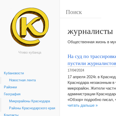
журналисты
Общественная жизнь в мун
Чтиво кубанца
На суд по трассиров
пустили журналисто
17/04/2024
Кубановости
17 апреля 2024г. в Красно
Новостная лента
Краснодара незаконным в 
Районки
микрорайон. Жители частн
администрации Краснодара
География
«Обзор» подробно писал, 
Микрорайоны Краснодара
читать дальше »
Районы Краснодарского края
Контакты