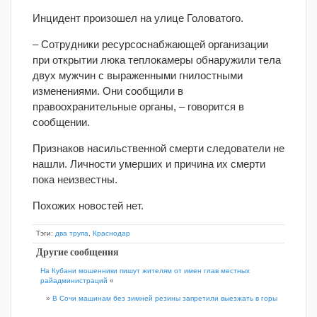
Инцидент произошел на улице Головатого.
– Сотрудники ресурсоснабжающей организации
при открытии люка теплокамеры обнаружили тела
двух мужчин с выраженными гнилостными
изменениями. Они сообщили в
правоохранительные органы, – говорится в
сообщении.
Признаков насильственной смерти следователи не
нашли. Личности умерших и причина их смерти
пока неизвестны.
Похожих новостей нет.
Тэги:
два трупа
,
Краснодар
Другие сообщения
На Кубани мошенники пишут жителям от имен глав местных
райадминистраций
«
»
В Сочи машинам без зимней резины запретили выезжать в горы