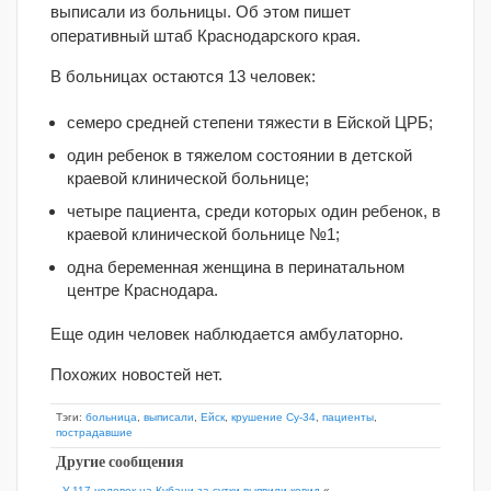
выписали из больницы. Об этом пишет
оперативный штаб Краснодарского края.
В больницах остаются 13 человек:
семеро средней степени тяжести в Ейской ЦРБ;
один ребенок в тяжелом состоянии в детской
краевой клинической больнице;
четыре пациента, среди которых один ребенок, в
краевой клинической больнице №1;
одна беременная женщина в перинатальном
центре Краснодара.
Еще один человек наблюдается амбулаторно.
Похожих новостей нет.
Тэги:
больница
,
выписали
,
Ейск
,
крушение Су-34
,
пациенты
,
пострадавшие
Другие сообщения
У 117 человек на Кубани за сутки выявили ковид
«